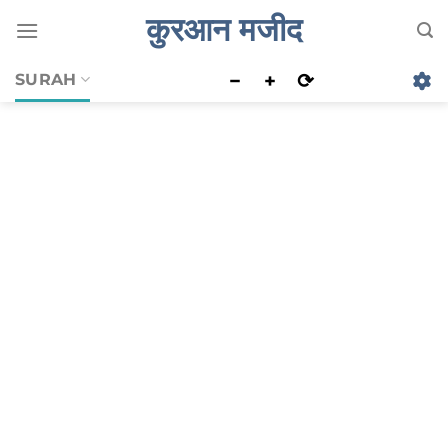
Skip
कुरआन मजीद
to
content
−
+
⟳
SURAH