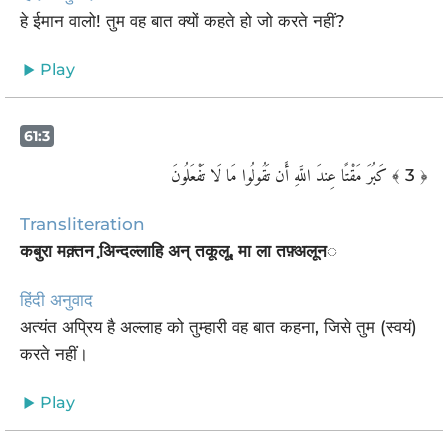
हे ईमान वालो! तुम वह बात क्यों कहते हो जो करते नहीं?
Play
61:3
كَبُرَ مَقْتًا عِندَ اللَّهِ أَن تَقُولُوا مَا لَا تَفْعَلُونَ
﴾ 3 ﴿
Transliteration
कबुरा मक़्तन अि़न्दल्लाहि अन् तकूलू, मा ला तफ़्अलून◌
हिंदी अनुवाद
अत्यंत अप्रिय है अल्लाह को तुम्हारी वह बात कहना, जिसे तुम (स्वयं)
करते नहीं।
Play