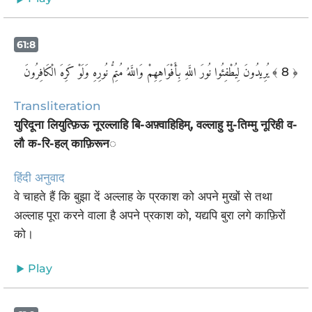
61:8
يُرِيدُونَ لِيُطْفِئُوا نُورَ اللَّهِ بِأَفْوَاهِهِمْ وَاللَّهُ مُتِمُّ نُورِهِ وَلَوْ كَرِهَ الْكَافِرُونَ
﴾ 8 ﴿
Transliteration
युरिदूना लियुत्फ़िऊ नूरल्लाहि बि-अफ़्वाहिहिम्, वल्लाहु मु-तिम्मु नूरिही व-
लौ क-रि-हल् काफ़िरून◌
हिंदी अनुवाद
वे चाहते हैं कि बुझा दें अल्लाह के प्रकाश को अपने मुखों से तथा
अल्लाह पूरा करने वाला है अपने प्रकाश को, यद्यपि बुरा लगे काफ़िरों
को।
Play