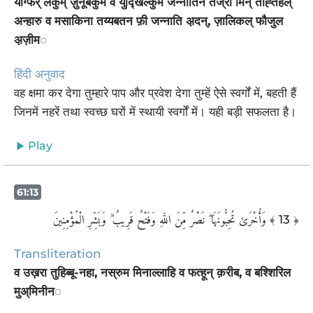
यग्फिर् लकुम् ज़ुनूबकुम व युद्खिल्कुम जन्नातिन तज्री मिन् तह्तिहल्
अन्हारु व मसाकिना तय्यबतन फ़ी जन्नाति अ़दन्, ज़ालिकल् फौजुल
अ़ज़ीम◌
हिंदी अनुवाद
वह क्षमा कर देगा तुम्हारे पाप और प्रवेश देगा तुम्हें ऐसे स्वर्गों में, बहती हैं
जिनमें नहरें तथा स्वच्छ घरों में स्थायी स्वर्गों में। यही बड़ी सफलता है।
Play
61:13
وَأُخْرَىٰ تُحِبُّونَهَا ۖ نَصْرٌ مِّنَ اللَّهِ وَفَتْحٌ قَرِيبٌ ۗ وَبَشِّرِ الْمُؤْمِنِينَ
﴾ 13 ﴿
Transliteration
व उख़रा तुहिब्बू-नहा, नस्रुम मिनाल्लाहि व फत्हून् क़रीब, व बश्शिरिल
मुअ्मिनीन◌