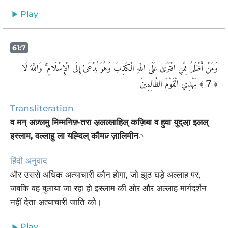
Play
61:7
وَمَنْ أَظْلَمُ مِمَّنِ افْتَرَىٰ عَلَى اللَّهِ الْكَذِبَ وَهُوَ يُدْعَىٰ إِلَى الْإِسْلَامِ ۚ وَاللَّهُ لَا
يَهْدِي الْقَوْمَ الظَّالِمِينَ
﴾ 7 ﴿
Transliteration
व मन् अज़्लमु मिम्मनिफ़्-तरा अ़लल्लाहिल् कज़िबा व हुवा युद्आ़ इलल्
इस्लाम, वल्लाहु ला यह्दिल् कौमज़् ज़ालिमीन◌
हिंदी अनुवाद
और उससे अधिक अत्याचारी कौन होगा, जो झूठ घड़े अल्लाह पर,
जबकि वह बुलाया जा रहा हो इस्लाम की ओर और अल्लाह मार्गदर्शन
नहीं देता अत्याचारी जाति को।
Play