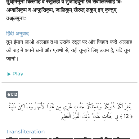
तुअ्मिनूना बिल्लाहि व रसूलिही व तुजाहिदूना फ़ी सबीलिल्लाहि बि-
अम्वालिकुम व अन्फुसिकुम, जालिकुम् खैरुल् लकुम् इन् कुन्तुम्
तअ्लमूना◌
हिंदी अनुवाद
तुम ईमान लाओ अल्लाह तथा उसके रसूल पर और जिहाद करो अल्लाह
की राह में अपने धनों और प्राणों से, यही तुम्हारे लिए उत्तम है, यदि तुम
जानो।
Play
61:12
‏ يَغْفِرْ لَكُمْ ذُنُوبَكُمْ وَيُدْخِلْكُمْ جَنَّاتٍ تَجْرِي مِن تَحْتِهَا الْأَنْهَارُ وَمَسَاكِنَ طَيِّبَةً
فِي جَنَّاتِ عَدْنٍ ۚ ذَٰلِكَ الْفَوْزُ الْعَظِيمُ
﴾ 12 ﴿
Transliteration