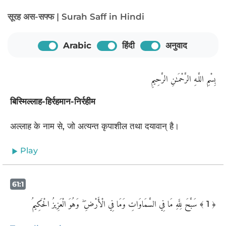
सूरह अस-सफ्फ | Surah Saff in Hindi
Arabic
हिंदी
अनुवाद
بِسْمِ اللَّـهِ الرَّحْمَـٰنِ الرَّحِيمِ
बिस्मिल्लाह-हिर्रहमान-निर्रहीम
अल्लाह के नाम से, जो अत्यन्त कृपाशील तथा दयावान् है।
Play
61:1
سَبَّحَ لِلَّهِ مَا فِي السَّمَاوَاتِ وَمَا فِي الْأَرْضِ ۖ وَهُوَ الْعَزِيزُ الْحَكِيمُ
﴾ 1 ﴿