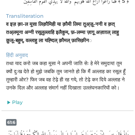
﴾ 5 ﴿
Transliteration
व इज़ क़ा-ल मूसा लिक़ौमिही या क़ौमी लिमा तुअ्ज़ू-ननी व क़त्
तअ्लमूना अन्नी रसूलुल्लाहि इलैकुम, फ़-लम्मा ज़ागू़ अज़ाग़ल् लाहु
क़ुलू-बहुम्, वल्लाहु ला यह्दिल् क़ौमल् फ़ासिक़ीन◌
हिंदी अनुवाद
तथा याद करो जब कहा मूसा ने अपनी जाति सेः हे मेरे समुदाय! तुम
क्यों दुःख देते हो मुझे जबकि तुम जानते हो कि मैं अल्लाह का रसूल हूँ
तुम्हारी ओर? फिर जब वह टेढ़े ही रह गये, तो टेढ़े कर दिये अल्लाह ने
उनके दिल और अल्लाह संमार्ग नहीं दिखाता उल्लंघनकारियों को।
Play
61:6
وَإِذْ قَالَ عِيسَى ابْنُ مَرْيَمَ يَا بَنِي إِسْرَائِيلَ إِنِّي رَسُولُ اللَّهِ إِلَيْكُم مُّصَدِّقًا لِّمَا بَيْنَ