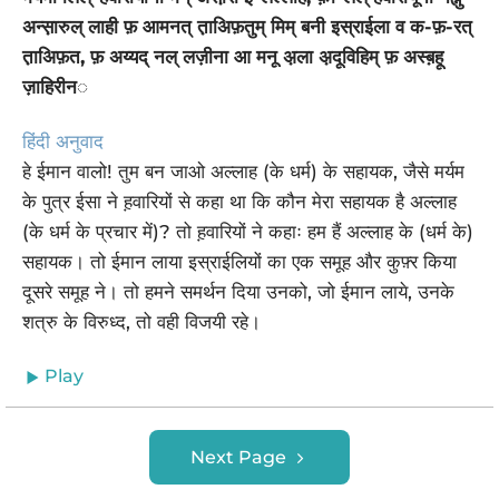
अन्स़ारुल् लाही फ़ आमनत् त़ाअिफ़तुम् मिम् बनी इस्राईला व क-फ़-रत्
त़ाअिफ़त, फ़ अय्यद् नल् लज़ीना आ मनू अ़ला अ़दूविहिम् फ़ अस्ब़हू
ज़ाहिरीन◌
हिंदी अनुवाद
हे ईमान वालो! तुम बन जाओ अल्लाह (के धर्म) के सहायक, जैसे मर्यम
के पुत्र ईसा ने ह़वारियों से कहा था कि कौन मेरा सहायक है अल्लाह
(के धर्म के प्रचार में)? तो ह़वारियों ने कहाः हम हैं अल्लाह के (धर्म के)
सहायक। तो ईमान लाया इस्राईलियों का एक समूह और कुफ़्र किया
दूसरे समूह ने। तो हमने समर्थन दिया उनको, जो ईमान लाये, उनके
शत्रु के विरुध्द, तो वही विजयी रहे।
Play
Next Page