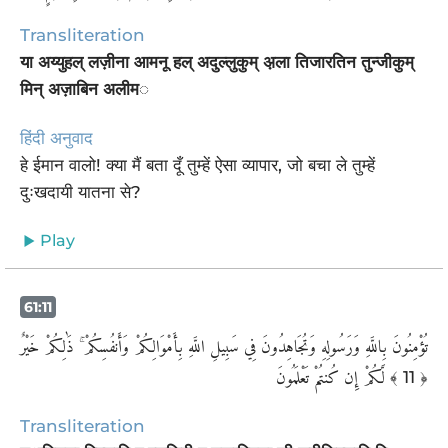
Transliteration
या अय्युहल् लज़ीना आमनू हल् अदुल्लुकुम् अ़ला तिजारतिन तुन्जीकुम्
मिन् अज़ाबिन अलीम◌
हिंदी अनुवाद
हे ईमान वालो! क्या मैं बता दूँ तुम्हें ऐसा व्यापार, जो बचा ले तुम्हें
दुःखदायी यातना से?
Play
61:11
تُؤْمِنُونَ بِاللَّهِ وَرَسُولِهِ وَتُجَاهِدُونَ فِي سَبِيلِ اللَّهِ بِأَمْوَالِكُمْ وَأَنفُسِكُمْ ۚ ذَٰلِكُمْ خَيْرٌ
لَّكُمْ إِن كُنتُمْ تَعْلَمُونَ
﴾ 11 ﴿
Transliteration