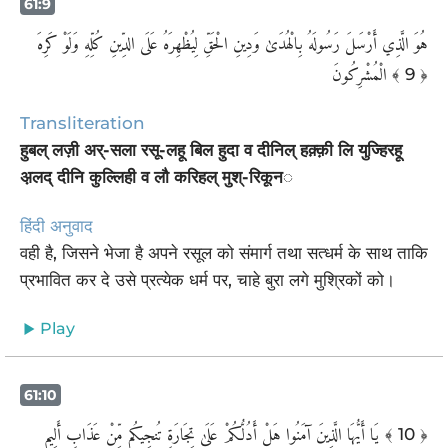
61:9
هُوَ الَّذِي أَرْسَلَ رَسُولَهُ بِالْهُدَىٰ وَدِينِ الْحَقِّ لِيُظْهِرَهُ عَلَى الدِّينِ كُلِّهِ وَلَوْ كَرِهَ
الْمُشْرِكُونَ
﴾ 9 ﴿
Transliteration
हुबल् लज़ी अर्-सला रसू-लहू बिल हुदा व दीनिल् हक़्क़ी लि युज्हिरहू
अ़लद् दीनि कुल्लिही व लौ करिहल् मुश्-रिकून◌
हिंदी अनुवाद
वही है, जिसने भेजा है अपने रसूल को संमार्ग तथा सत्धर्म के साथ ताकि
प्रभावित कर दे उसे प्रत्येक धर्म पर, चाहे बुरा लगे मुश्रिकों को।
Play
61:10
يَا أَيُّهَا الَّذِينَ آمَنُوا هَلْ أَدُلُّكُمْ عَلَىٰ تِجَارَةٍ تُنجِيكُم مِّنْ عَذَابٍ أَلِيمٍ
﴾ 10 ﴿