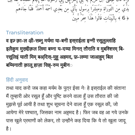
يَدَيَّ مِنَ التَّوْرَاةِ وَمُبَشِّرًا بِرَسُولٍ يَأْتِي مِن بَعْدِي اسْمُهُ أَحْمَدُ ۖ فَلَمَّا جَاءَهُم
بِالْبَيِّنَاتِ قَالُوا هَٰذَا سِحْرٌ مُّبِينٌ
﴾ 6 ﴿
Transliteration
व इज़् क़ा-ल अ़ी-सब्नु मर्यमा या-बनी इस्राईला इन्नी रसूलुल्लाहि
इलैकुम मुस़द्दीक़ल लिमा बय्ना य-दय्या मिनत् तौराति व मुबश्शिरम् बि-
रसूलिइं याती मिम् बअ्दिस्-मुहू अहमद, फ़-लम्मा जाआहुम् बिल
बय्यिनाती क़ालू हाज़ा सिह्-रुम मुबीन◌
हिंदी अनुवाद
तथा याद करो जब कहा मर्यम के पुत्र ईसा नेः हे इस्राईल की संतान!
मैं तुम्हारी ओर रसूल हूँ और पुष्टि करने वाला हूँ उस तौरात की जो
मुझसे पूर्व आयी है तथा शुभ सूचना देने वाला हूँ एक रसूल की, जो
आयेगा मेरे पश्चात्, जिसका नाम अह़्मद है। फिर जब वह आ गये उनके
पास खुले प्रमाणों को लेकर, तो उन्होंने कह दिया कि ये तो खुला जादू
है।