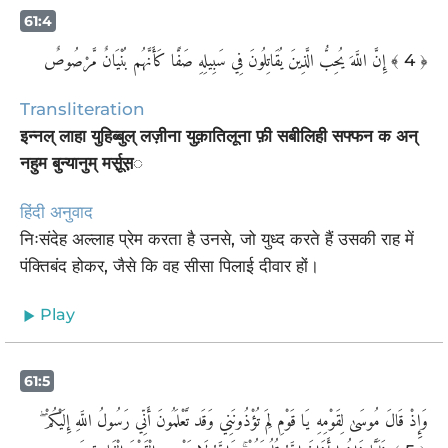
61:4
إِنَّ اللَّهَ يُحِبُّ الَّذِينَ يُقَاتِلُونَ فِي سَبِيلِهِ صَفًّا كَأَنَّهُم بُنْيَانٌ مَّرْصُوصٌ
﴾ 4 ﴿
Transliteration
इन्नल् लाहा युहिब्बुल् लज़ीना युक़ातिलूना फ़ी सबीलिही सफ्फन क अन्
नहुम बुन्यानुम् मर्सू़स़◌
हिंदी अनुवाद
निःसंदेह अल्लाह प्रेम करता है उनसे, जो युध्द करते हैं उसकी राह में
पंक्तिबंद होकर, जैसे कि वह सीसा पिलाई दीवार हों।
Play
61:5
وَإِذْ قَالَ مُوسَىٰ لِقَوْمِهِ يَا قَوْمِ لِمَ تُؤْذُونَنِي وَقَد تَّعْلَمُونَ أَنِّي رَسُولُ اللَّهِ إِلَيْكُمْ ۖ
فَلَمَّا زَاغُوا أَزَاغَ اللَّهُ قُلُوبَهُمْ ۚ وَاللَّهُ لَا يَهْدِي الْقَوْمَ الْفَاسِقِينَ