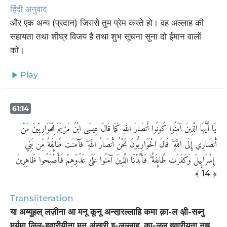
हिंदी अनुवाद
और एक अन्य (प्रदान) जिससे तुम प्रेम करते हो। वह अल्लाह की
सहायता तथा शीघ्र विजय है तथा शुभ सूचना सुना दो ईमान वालों
को।
Play
61:14
يَا أَيُّهَا الَّذِينَ آمَنُوا كُونُوا أَنصَارَ اللَّهِ كَمَا قَالَ عِيسَى ابْنُ مَرْيَمَ لِلْحَوَارِيِّينَ مَنْ
أَنصَارِي إِلَى اللَّهِ ۖ قَالَ الْحَوَارِيُّونَ نَحْنُ أَنصَارُ اللَّهِ ۖ فَآمَنَت طَّائِفَةٌ مِّن بَنِي
إِسْرَائِيلَ وَكَفَرَت طَّائِفَةٌ ۖ فَأَيَّدْنَا الَّذِينَ آمَنُوا عَلَىٰ عَدُوِّهِمْ فَأَصْبَحُوا ظَاهِرِينَ ‎
﴾ 14 ﴿
Transliteration
या अय्युहल् लज़ीना आ मनू कूनू अन्सा़रल्लाहि कमा क़ा-ल अ़ी-सब्नु
मर्यमा लिल्-हवारीयीना मन् अंसा़री इ-लल्लाह, क़ा-लल् हवारीयूना नह्नु