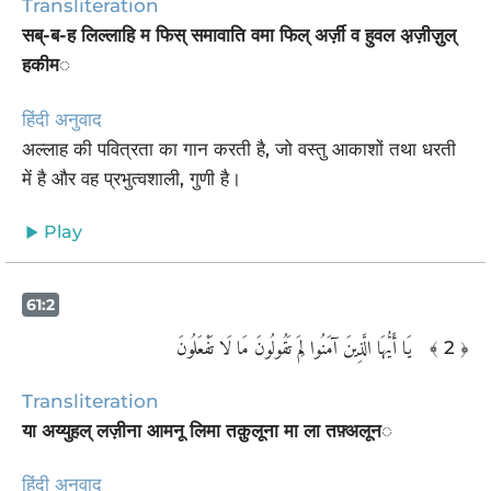
Transliteration
सब्-ब-ह लिल्लाहि म फिस् समावाति वमा फिल् अर्ज़ी व हुवल अ़ज़ीज़ुल्
हकीम◌
हिंदी अनुवाद
अल्लाह की पवित्रता का गान करती है, जो वस्तु आकाशों तथा धरती
में है और वह प्रभुत्वशाली, गुणी है।
Play
61:2
‏ يَا أَيُّهَا الَّذِينَ آمَنُوا لِمَ تَقُولُونَ مَا لَا تَفْعَلُونَ ‎
﴾ 2 ﴿
Transliteration
या अय्युहल् लज़ीना आमनू लिमा तक़ुलूना मा ला तफ़्अलून◌
हिंदी अनुवाद