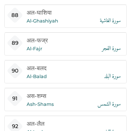
अल-घाशिया
سورة الغاشية
88
Al-Ghashiyah
अल-फज्र
سورة الفجر
89
Al-Fajr
अल-बलद
سورة البلد
90
Al-Balad
अस-शम्स
سورة الشمس
91
Ash-Shams
अल-लैल
سورة الليل
92