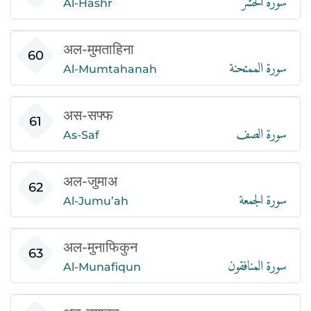
Al-Hashr
अल-मुमताहिना
سورة الممتحنة
60
Al-Mumtahanah
अस-सफ्फ
سورة الصف
61
As-Saf
अल-जुमाअ
سورة الجمعة
62
Al-Jumu’ah
अल-मुनाफिकुन
سورة المنافقون
63
Al-Munafiqun