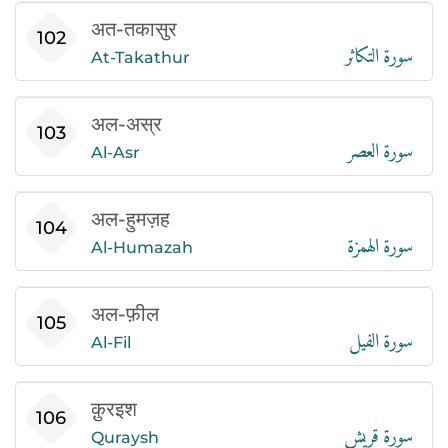
अत-तकासुर
سورة التكاثر
102
At-Takathur
अल-अस्र
سورة العصر
103
Al-Asr
अल-हुमज़ह
سورة الهمزة
104
Al-Humazah
अल-फ़ील
سورة الفيل
105
Al-Fil
क़ुरइश
سورة قريش
106
Quraysh