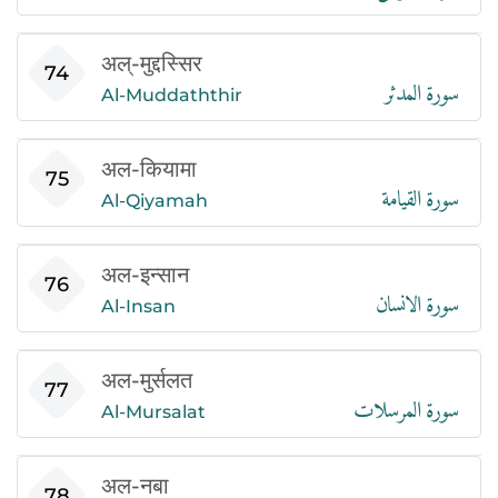
अल्-मुद्दस्सिर
سورة المدثر
74
Al-Muddaththir
अल-कियामा
سورة القيامة
75
Al-Qiyamah
अल-इन्सान
سورة الانسان
76
Al-Insan
अल-मुर्सलत
سورة المرسلات
77
Al-Mursalat
अल-नबा
78