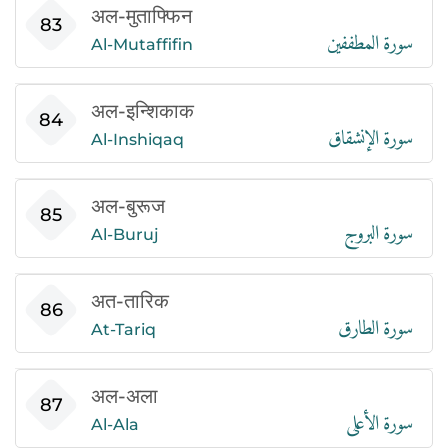
अल-मुताफ्फिन
سورة المطففين
83
Al-Mutaffifin
अल-इन्शिकाक
سورة الإنشقاق
84
Al-Inshiqaq
अल-बुरूज
سورة البروج
85
Al-Buruj
अत-तारिक
سورة الطارق
86
At-Tariq
अल-अला
سورة الأعلى
87
Al-Ala