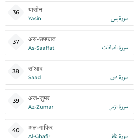
यासीन
سورة يس
36
Yasin
अस-सफ्फात
سورة الصافات
37
As-Saaffat
स’आद
سورة ص
38
Saad
अज-ज़ुमर
سورة الزمر
39
Az-Zumar
अल-गाफिर
سورة غافر
40
Al-Ghafir