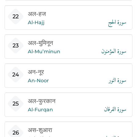
अल-हज
سورة الحج
22
Al-Hajj
अल-मुमिनून
سورة المؤمنون
23
Al-Mu’minun
अन-नूर
سورة النور
24
An-Noor
अल-फुरकान
سورة الفرقان
25
Al-Furqan
अस-शुआरा
سورة الشعراء
26