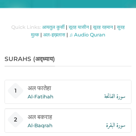
Quick Links:
आयतुल कुर्सी
|
सूरह यासीन
|
सूरह रहमान
|
सुरह
मुल्क
|
अल-इख़लास
|
♫ Audio Quran
SURAHS (अद्ध्याय)
अल फातेहा
سورة الفاتحة
1
Al-Fatihah
अल बकराह
سورة البقرة
2
Al-Baqrah