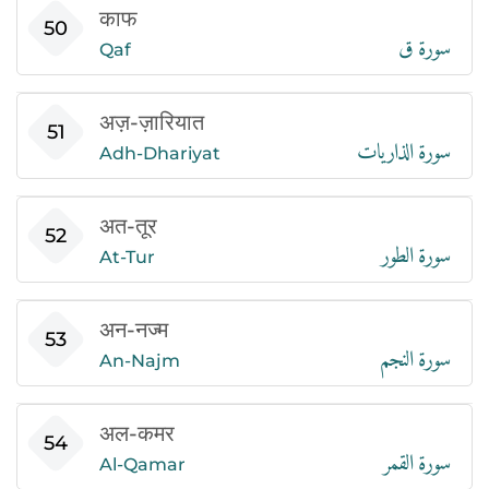
काफ
سورة ق
50
Qaf
अज़-ज़ारियात
سورة الذاريات
51
Adh-Dhariyat
अत-तूर
سورة الطور
52
At-Tur
अन-नज्म
سورة النجم
53
An-Najm
अल-कमर
سورة القمر
54
Al-Qamar