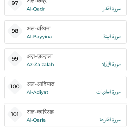
अल-कद्र
سورة القدر
97
Al-Qadr
अल-बय्यिना
سورة البينة
98
Al-Bayyina
अज़-ज़ल्ज़ला
سورة الزلزلة
99
Az-Zalzalah
अल-आदियात
سورة العاديات
100
Al-Adiyat
अल-क़ारिअह
سورة القارعة
101
Al-Qaria