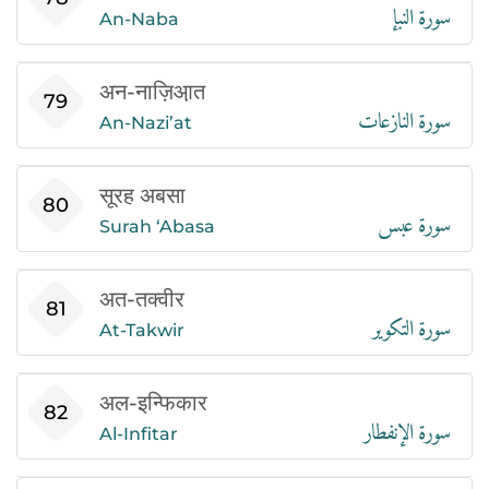
سورة النبإ
An-Naba
अन-नाज़िआ़त
سورة النازعات
79
An-Nazi’at
सूरह अबसा
سورة عبس
80
Surah ‘Abasa
अत-तक्वीर
سورة التكوير
81
At-Takwir
अल-इन्फिकार
سورة الإنفطار
82
Al-Infitar