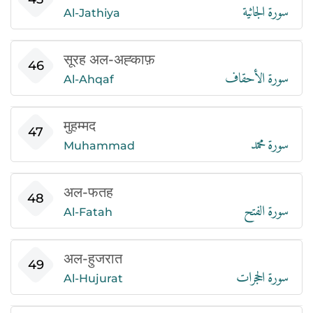
سورة الجاثية
Al-Jathiya
सूरह अल-अह्काफ़
سورة الأحقاف
46
Al-Ahqaf
मुहम्मद
سورة محمد
47
Muhammad
अल-फतह
سورة الفتح
48
Al-Fatah
अल-हुजरात
سورة الحجرات
49
Al-Hujurat