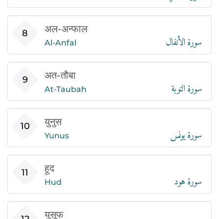
अल-अन्फाल
سورة الأنفال
8
Al-Anfal
अत-तौबा
سورة التوبة
9
At-Taubah
युनुस
سورة يونس
10
Yunus
हूद
سورة هود
11
Hud
युसूफ