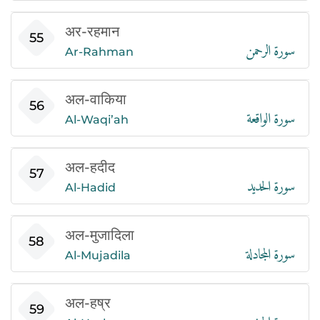
अर-रहमान
سورة الرحمن
55
Ar-Rahman
अल-वाकिया
سورة الواقعة
56
Al-Waqi’ah
अल-हदीद
سورة الحديد
57
Al-Hadid
अल-मुजादिला
سورة المجادلة
58
Al-Mujadila
अल-हष्र
سورة الحشر
59