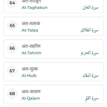
अत-तग़ाबुन
سورة التغابن
64
At-Taghabun
अत-तलाक
سورة الطلاق
65
At-Talaq
अत-तहरिम
سورة التحريم
66
At-Tahrim
अल-मुल्क
سورة الملك
67
Al-Mulk
अल-कलाम
سورة القلم
68
Al-Qalam