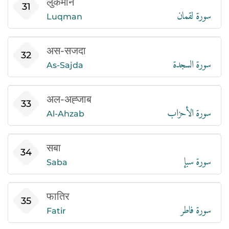
लुकमान
سورة لقمان
31
Luqman
अस-सजदा
سورة السجدة
32
As-Sajda
अल-अह्जाब
سورة الأحزاب
33
Al-Ahzab
सबा
سورة سبإ
34
Saba
फातिर
سورة فاطر
35
Fatir