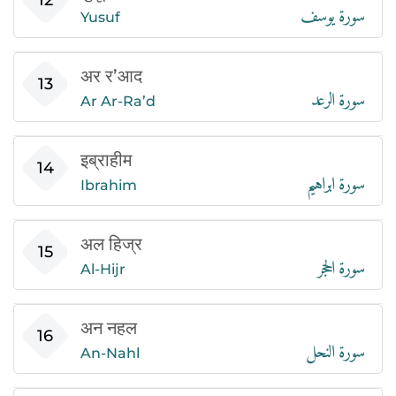
سورة يوسف
12
Yusuf
अर र’आद
سورة الرعد
13
Ar Ar-Ra’d
इब्राहीम
سورة ابراهيم
14
Ibrahim
अल हिज्र
سورة الحجر
15
Al-Hijr
अन नहल
سورة النحل
16
An-Nahl