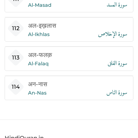
سورة المسد
Al-Masad
अल-इख़लास
سورة الإخلاص
112
Al-Ikhlas
अल-फलक़
سورة الفلق
113
Al-Falaq
अन-नास
سورة الناس
114
An-Nas
HindiQuran.in