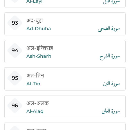
Al-Layl
अद-दुहा
سورة الضحى
93
Ad-Dhuha
अल-इन्शिराह
سورة الشرح
94
Ash-Sharh
अत-तिन
سورة التين
95
At-Tin
अल-अलक
سورة العلق
96
Al-Alaq