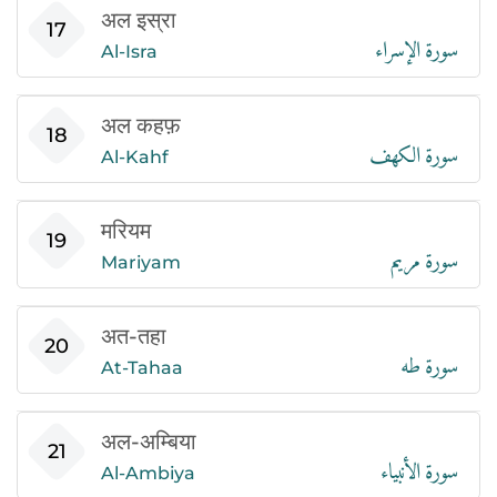
अल इस्रा
سورة الإسراء
17
Al-Isra
अल कहफ़
سورة الكهف
18
Al-Kahf
मरियम
سورة مريم
19
Mariyam
अत-तहा
سورة طه
20
At-Tahaa
अल-अम्बिया
سورة الأنبياء
21
Al-Ambiya