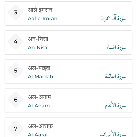
आले इमरान
سورة آل عمران
3
Aal-e-Imran
अन-निसा
سورة النساء
4
An-Nisa
अल-माइदा
سورة المائدة
5
Al-Maidah
अल-अनाम
سورة الأنعام
6
Al-Anam
अल-आराफ़
سورة الأعراف
7
Al-Aaraf