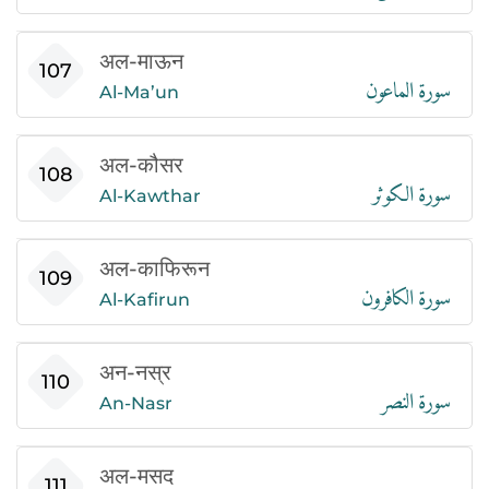
अल-माऊन
سورة الماعون
107
Al-Ma’un
अल-कौसर
سورة الكوثر
108
Al-Kawthar
अल-काफिरून
سورة الكافرون
109
Al-Kafirun
अन-नस्र
سورة النصر
110
An-Nasr
अल-मसद
111