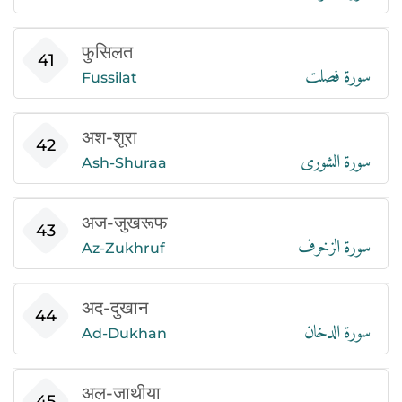
फुसिलत
سورة فصلت
41
Fussilat
अश-शूरा
سورة الشورى
42
Ash-Shuraa
अज-जुखरूफ
سورة الزخرف
43
Az-Zukhruf
अद-दुखान
سورة الدخان
44
Ad-Dukhan
अल-जाथीया
45