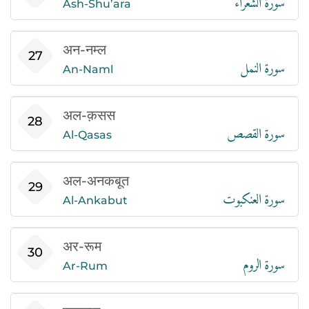
Ash-Shu’ara
अन-नम्ल
سورة النمل
27
An-Naml
अल-क़सस
سورة القصص
28
Al-Qasas
अल-अनकबूत
سورة العنكبوت
29
Al-Ankabut
अर-रूम
سورة الروم
30
Ar-Rum