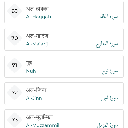
अल-हाक्का
سورة الحاقة
69
Al-Haqqah
अल-मारिज
سورة المعارج
70
Al-Ma’arij
नूह
سورة نوح
71
Nuh
अल-जिन्न
سورة الجن
72
Al-Jinn
अल-मुज़म्मिल
سورة المزمل
73
Al-Muzzammil