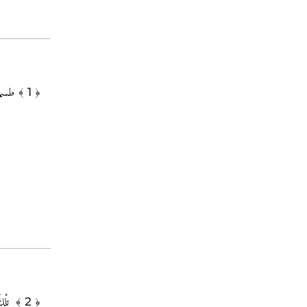
طسم
﴾ 1 ﴿
تِلْكَ آيَاتُ الْكِتَابِ الْمُبِينِ ‎
﴾ 2 ﴿