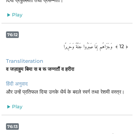
दिया प्रफुल्लता तथा प्रसन्नता।
Play
76:12
‏ وَجَزَاهُم بِمَا صَبَرُوا جَنَّةً وَحَرِيرًا
﴾ 12 ﴿
Transliteration
व जज़ाहुम बिमा स ब रू जन्नतौं व हरीरा
हिंदी अनुवाद
और उन्हें प्रतिफल दिया उनके धैर्य के बदले स्वर्ग तथा रेशमी वस्त्र।
Play
76:13