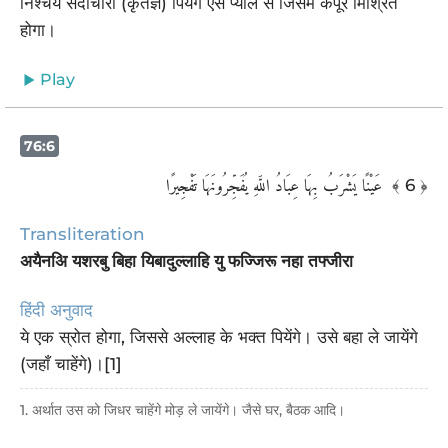
निश्चय सदाचारी (कृतज्ञ) पियेंगे ऐसे प्याले से जिसमें कपूर मिश्रित
होगा।
Play
76:6
عَيْنًا يَشْرَبُ بِهَا عِبَادُ اللَّهِ يُفَجِّرُونَهَا تَفْجِيرًا ‎
﴾ 6 ﴿
Transliteration
अयैनअि यशरबु बिहा यिबादुल्लाहि यु फज्जिरू नहा तफ्जीरा
हिंदी अनुवाद
ये एक स्रोत होगा, जिससे अल्लाह के भक्त पियेंगे। उसे बहा ले जायेंगे
(जहाँ चाहेंगे)।[1]
1. अर्थात उस को जिधर चाहेंगे मोड़ ले जायेंगे। जैसे घर, बैठक आदि।