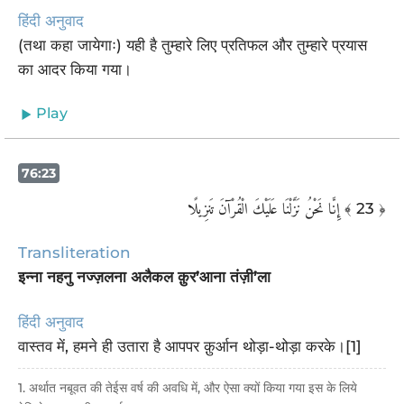
हिंदी अनुवाद
(तथा कहा जायेगाः) यही है तुम्हारे लिए प्रतिफल और तुम्हारे प्रयास
का आदर किया गया।
Play
76:23
إِنَّا نَحْنُ نَزَّلْنَا عَلَيْكَ الْقُرْآنَ تَنزِيلًا
﴾ 23 ﴿
Transliteration
इन्ना नहनु नज्ज़लना अलैकल क़ुर’आना तंज़ी’ला
हिंदी अनुवाद
वास्तव में, हमने ही उतारा है आपपर क़ुर्आन थोड़ा-थोड़ा करके।[1]
1. अर्थात नबूवत की तेईस वर्ष की अवधि में, और ऐसा क्यों किया गया इस के लिये