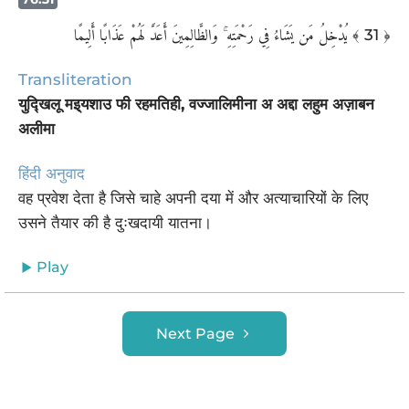
يُدْخِلُ مَن يَشَاءُ فِي رَحْمَتِهِ ۚ وَالظَّالِمِينَ أَعَدَّ لَهُمْ عَذَابًا أَلِيمًا
﴾ 31 ﴿
Transliteration
युद्खिलू मइ्यशाउ फी रहमतिही, वज्जालिमीना अ अद्दा लहुम अज़ाबन
अलीमा
हिंदी अनुवाद
वह प्रवेश देता है जिसे चाहे अपनी दया में और अत्याचारियों के लिए
उसने तैयार की है दुःखदायी यातना।
Play
Next Page