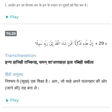
1. अर्थात इन का विनाश कर के इन के स्थान पर दूसरों को पैदा कर दें।
Play
76:29
إِنَّ هَٰذِهِ تَذْكِرَةٌ ۖ فَمَن شَاءَ اتَّخَذَ إِلَىٰ رَبِّهِ سَبِيلًا ‎
﴾ 29 ﴿
Transliteration
इन्ना हाजिही तज्किरह, फमन् शा’अत्तखज़ा इला रब्बिही सबीला
हिंदी अनुवाद
निश्चय ये (सूरह) एक शिक्षा है। अतः, जो चाहे अपने पालनहार की ओर
(जाने की) राह बना ले।
Play