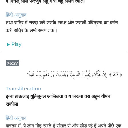
व मिनल् लैलि फस्जुद लहू व सब्बिहु लैलन त्वीला
हिंदी अनुवाद
तथा रात्रि में सज्दा करें उसके समक्ष और उसकी पवित्रता का वर्णन
करें, रात्रि के लम्बे समय तक।
Play
76:27
‏ إِنَّ هَٰؤُلَاءِ يُحِبُّونَ الْعَاجِلَةَ وَيَذَرُونَ وَرَاءَهُمْ يَوْمًا ثَقِيلًا
﴾ 27 ﴿
Transliteration
इन्ना हाऊलाइ युहिब्बूनल आजिलता व य ज़रूना वरा अहुम यौमन
सकीला
हिंदी अनुवाद
वास्तव में, ये लोग मोह रखते हैं संसार से और छोड़ रहे हैं अपने पीछे एक