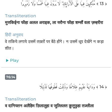
مُّتَّكِئِينَ فِيهَا عَلَى الْأَرَائِكِ ۖ لَا يَرَوْنَ فِيهَا شَمْسًا وَلَا زَمْهَرِيرًا
﴾ 13 ﴿
Transliteration
मुत्तकिईना फीहा अलल अराइक, ला यरौना फीहा शम्सौं वला ज़म्हरीरा
हिंदी अनुवाद
वे तकिये लगाये उसमें तख़्तों पर बैठे होंगे। न उसमें धूप देखेंगे न कड़ा
शीत।
Play
76:14
وَدَانِيَةً عَلَيْهِمْ ظِلَالُهَا وَذُلِّلَتْ قُطُوفُهَا تَذْلِيلًا
﴾ 14 ﴿
Transliteration
व दानियतन अलैहिम ज़िलालुहा व जुल्लिलत क़ुतुफुहा तज़्लीला