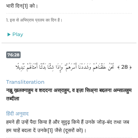
भारी दिन[1] को।
1. इस से अभिप्राय प्रलय का दिन है।
Play
76:28
‏ نَّحْنُ خَلَقْنَاهُمْ وَشَدَدْنَا أَسْرَهُمْ ۖ وَإِذَا شِئْنَا بَدَّلْنَا أَمْثَالَهُمْ تَبْدِيلًا
﴾ 28 ﴿
Transliteration
नह्नु ख़लक्नाहुम व शददना अस्राहुम, व इज़ा सिअ्ना बद्दलना अम्सालहुम
तब्दीला
हिंदी अनुवाद
हमने ही उन्हें पैदा किया है और सुदृढ़ किये हैं उनके जोड़-बंद तथा जब
हम चाहें बदला दें उनके[1] जैसे (दूसरों को)।