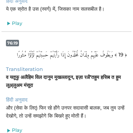
हिंदी अनुवाद
ये एक स्रोत है उस (स्वर्ग) में, जिसका नाम सलसबील है।
Play
76:19
وَيَطُوفُ عَلَيْهِمْ وِلْدَانٌ مُّخَلَّدُونَ إِذَا رَأَيْتَهُمْ حَسِبْتَهُمْ لُؤْلُؤًا مَّنثُورًا
﴾ 19 ﴿
Transliteration
व यतूफु अलैहिम विल दानुम मुखल्लादून, इज़ा रअै’तहुम हसिब त हुम
लूअ्लुअम मंसूरा
हिंदी अनुवाद
और (सेवा के लिए) फिर रहे होंगे उनपर सदावासी बालक, जब तुम उन्हें
देखोगे, तो उन्हें समझोगे कि बिखरे हुए मोती हैं।
Play