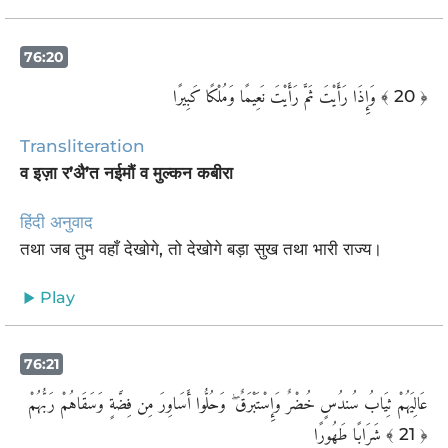
76:20
وَإِذَا رَأَيْتَ ثَمَّ رَأَيْتَ نَعِيمًا وَمُلْكًا كَبِيرًا
﴾ 20 ﴿
Transliteration
व इज़ा र’अै’त नईमौं व मुल्कन कबीरा
हिंदी अनुवाद
तथा जब तुम वहाँ देखोगे, तो देखोगे बड़ा सुख तथा भारी राज्य।
Play
76:21
عَالِيَهُمْ ثِيَابُ سُندُسٍ خُضْرٌ وَإِسْتَبْرَقٌ ۖ وَحُلُّوا أَسَاوِرَ مِن فِضَّةٍ وَسَقَاهُمْ رَبُّهُمْ
شَرَابًا طَهُورًا
﴾ 21 ﴿