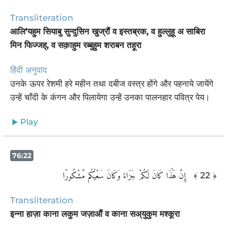
Transliteration
आलि’यहुम सियाबु सुन्दुसिन खुज्रौं व इस्तब्रक, व हुल्लुहू अ साबिरा
मिन फिज्जह्, व सक़ाहुम रब्बुहुम शराबन तहूरा
हिंदी अनुवाद
उनके ऊपर रेशमी हरे महीन तथा दबीज वस्त्र होंगे और पहनाये जायेंगे
उन्हें चाँदी के कंगन और पिलायेगा उन्हें उनका पालनहार पवित्र पेय।
Play
76:22
‏ إِنَّ هَٰذَا كَانَ لَكُمْ جَزَاءً وَكَانَ سَعْيُكُم مَّشْكُورًا ‎
﴾ 22 ﴿
Transliteration
इन्ना हाज़ा काना लकुम जज़ाऔं व काना सअ्युकुम मश्कूरा