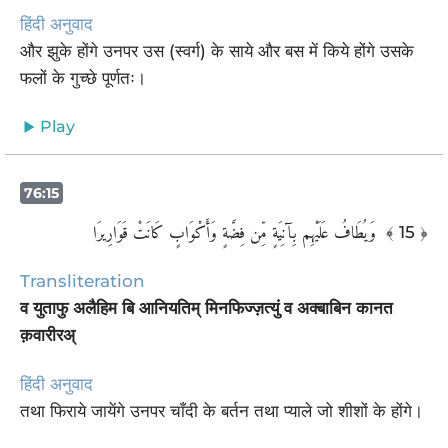
हिंदी अनुवाद
और झुके होंगे उनपर उस (स्वर्ग) के साये और बस में किये होंगे उसके
फलों के गुच्छे पूर्णतः।
Play
76:15
وَيُطَافُ عَلَيْهِم بِآنِيَةٍ مِّن فِضَّةٍ وَأَكْوَابٍ كَانَتْ قَوَارِيرَا ‎
﴾ 15 ﴿
Transliteration
व युताफु अलैहिम बि आनियतिम् मिनफिज्ज़त्युं व अक्बाबिन कानत
क़वारीरअ्
हिंदी अनुवाद
तथा फिराये जायेंगे उनपर चाँदी के बर्तन तथा प्याले जो शीशों के होंगे।