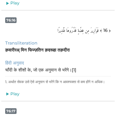
Play
76:16
قَوَارِيرَ مِن فِضَّةٍ قَدَّرُوهَا تَقْدِيرًا
﴾ 16 ﴿
Transliteration
क़वारीरअ् मिन फिज्ज़तिन क़द्दरूहा तक़दीरा
हिंदी अनुवाद
चाँदी के शीशों के, जो एक अनुमान से भरेंगे।[1]
1. अर्थात सेवक उसे ऐसे अनुमान से भरेंगे कि न आवश्यक्ता से कम होंगे न अधिक।
Play
76:17