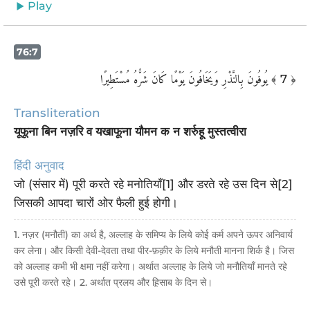
Play
76:7
يُوفُونَ بِالنَّذْرِ وَيَخَافُونَ يَوْمًا كَانَ شَرُّهُ مُسْتَطِيرًا
﴾ 7 ﴿
Transliteration
यूफूना बिन नज़रि व यखाफूना यौमन क न शर्रुहू मुस्तत्वीरा
हिंदी अनुवाद
जो (संसार में) पूरी करते रहे मनोतियाँ[1] और डरते रहे उस दिन से[2]
जिसकी आपदा चारों ओर फैली हुई होगी।
1. नज़र (मनौती) का अर्थ है, अल्लाह के समिप्य के लिये कोई कर्म अपने ऊपर अनिवार्य
कर लेना। और किसी देवी-देवता तथा पीर-फ़क़ीर के लिये मनौती मानना शिर्क है। जिस
को अल्लाह कभी भी क्षमा नहीं करेगा। अर्थात अल्लाह के लिये जो मनौतियाँ मानते रहे
उसे पूरी करते रहे। 2. अर्थात प्रलय और ह़िसाब के दिन से।