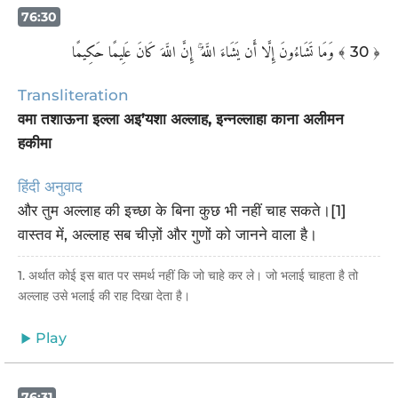
76:30
وَمَا تَشَاءُونَ إِلَّا أَن يَشَاءَ اللَّهُ ۚ إِنَّ اللَّهَ كَانَ عَلِيمًا حَكِيمًا
﴾ 30 ﴿
Transliteration
वमा तशाऊना इल्ला अइ’यशा अल्लाह, इन्नल्लाहा काना अलीमन
हकीमा
हिंदी अनुवाद
और तुम अल्लाह की इच्छा के बिना कुछ भी नहीं चाह सकते।[1]
वास्तव में, अल्लाह सब चीज़ों और गुणों को जानने वाला है।
1. अर्थात कोई इस बात पर समर्थ नहीं कि जो चाहे कर ले। जो भलाई चाहता है तो
अल्लाह उसे भलाई की राह दिखा देता है।
Play
76:31