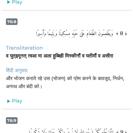
Play
76:8
وَيُطْعِمُونَ الطَّعَامَ عَلَىٰ حُبِّهِ مِسْكِينًا وَيَتِيمًا وَأَسِيرًا ‎
﴾ 8 ﴿
Transliteration
व युत्इमूनत् त्वआ मा अला हुब्बिही मिस्कीनौं व यतीमौं व असीरा
हिंदी अनुवाद
और भोजन कराते रहे उस (भोजन) को प्रेम करने के बावजूद, निर्धन,
अनाथ और बंदी को।
Play
76:9
‏ إِنَّمَا نُطْعِمُكُمْ لِوَجْهِ اللَّهِ لَا نُرِيدُ مِنكُمْ جَزَاءً وَلَا شُكُورًا
﴾ 9 ﴿