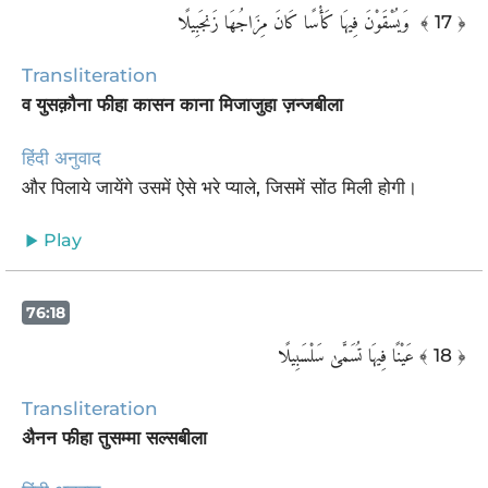
‏ وَيُسْقَوْنَ فِيهَا كَأْسًا كَانَ مِزَاجُهَا زَنجَبِيلًا
﴾ 17 ﴿
Transliteration
व युसक़ौना फीहा कासन काना मिजाजुहा ज़न्जबीला
हिंदी अनुवाद
और पिलाये जायेंगे उसमें ऐसे भरे प्याले, जिसमें सोंठ मिली होगी।
Play
76:18
عَيْنًا فِيهَا تُسَمَّىٰ سَلْسَبِيلًا
﴾ 18 ﴿
Transliteration
अैनन फीहा तुसम्मा सल्सबीला