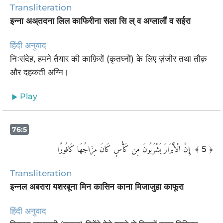
Transliteration
इन्ना अअ्तदना लिल काफिरीना सला सि ल् व अग्लालौं व सईरा
हिंदी अनुवाद
निःसंदेह, हमने तैयार की काफ़िरों (कृतघ्नों) के लिए ज़ंजीर तथा तौक़
और दहकती अग्नि।
Play
76:5
إِنَّ الْأَبْرَارَ يَشْرَبُونَ مِن كَأْسٍ كَانَ مِزَاجُهَا كَافُورًا ‎
﴾ 5 ﴿
Transliteration
इन्नल अबरारा यशरबूना मिन कासिन काना मिजाजुहा काफूरा
हिंदी अनुवाद