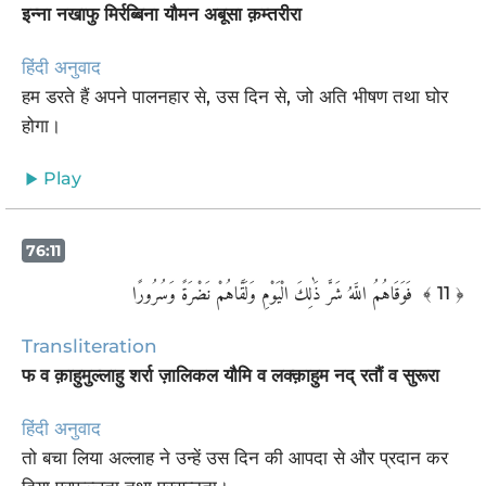
इन्ना नखाफु मिर्रब्बिना यौमन अबूसा क़म्तरीरा
हिंदी अनुवाद
हम डरते हैं अपने पालनहार से, उस दिन से, जो अति भीषण तथा घोर
होगा।
Play
76:11
فَوَقَاهُمُ اللَّهُ شَرَّ ذَٰلِكَ الْيَوْمِ وَلَقَّاهُمْ نَضْرَةً وَسُرُورًا ‎
﴾ 11 ﴿
Transliteration
फ व क़ाहुमुल्लाहु शर्रा ज़ालिकल यौमि व लक्क़ाहुम नद् रतौं व सुरूरा
हिंदी अनुवाद
तो बचा लिया अल्लाह ने उन्हें उस दिन की आपदा से और प्रदान कर