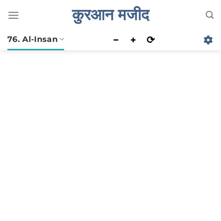
Skip
कुरआन मजीद
to
content
−
+
⟳
76. Al-Insan