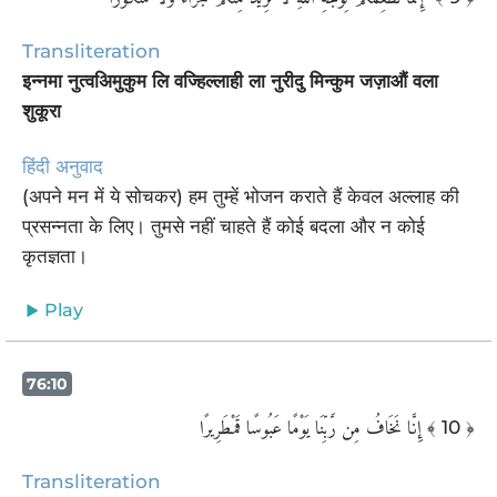
Transliteration
इन्नमा नुत्वअिमुकुम लि वज्हिल्लाही ला नुरीदु मिन्कुम जज़ाऔं वला
शुकूरा
हिंदी अनुवाद
(अपने मन में ये सोचकर) हम तुम्हें भोजन कराते हैं केवल अल्लाह की
प्रसन्नता के लिए। तुमसे नहीं चाहते हैं कोई बदला और न कोई
कृतज्ञता।
Play
76:10
إِنَّا نَخَافُ مِن رَّبِّنَا يَوْمًا عَبُوسًا قَمْطَرِيرًا
﴾ 10 ﴿
Transliteration