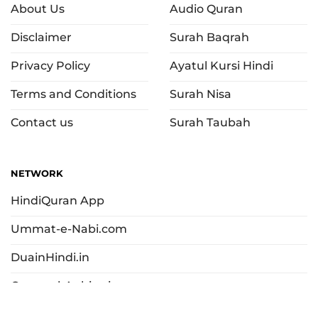
About Us
Audio Quran
Disclaimer
Surah Baqrah
Privacy Policy
Ayatul Kursi Hindi
Terms and Conditions
Surah Nisa
Contact us
Surah Taubah
NETWORK
HindiQuran App
Ummat-e-Nabi.com
DuainHindi.in
Qasas-ul-Anbiya.in
Islamic Quiz App