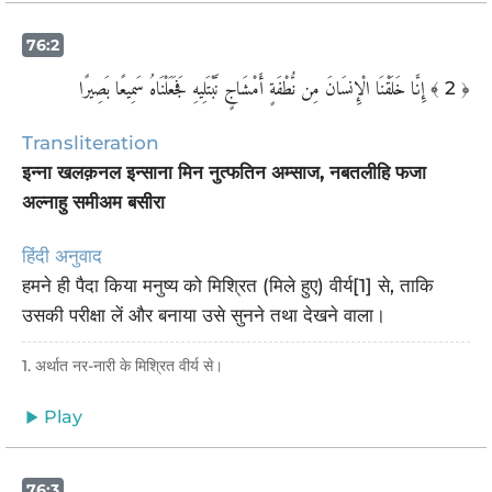
76:2
إِنَّا خَلَقْنَا الْإِنسَانَ مِن نُّطْفَةٍ أَمْشَاجٍ نَّبْتَلِيهِ فَجَعَلْنَاهُ سَمِيعًا بَصِيرًا
﴾ 2 ﴿
Transliteration
इन्ना खलक़नल इन्साना मिन नुत्फतिन अम्साज, नबतलीहि फजा
अल्नाहु समीअम बसीरा
हिंदी अनुवाद
हमने ही पैदा किया मनुष्य को मिश्रित (मिले हुए) वीर्य[1] से, ताकि
उसकी परीक्षा लें और बनाया उसे सुनने तथा देखने वाला।
1. अर्थात नर-नारी के मिश्रित वीर्य से।
Play
76:3