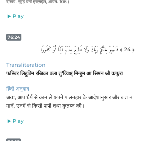
देखियेः सूरह बनी इस्राईल, आयतः 106।
Play
76:24
فَاصْبِرْ لِحُكْمِ رَبِّكَ وَلَا تُطِعْ مِنْهُمْ آثِمًا أَوْ كَفُورًا
﴾ 24 ﴿
Transliteration
फस्बिर लिहुक्मि रब्बिका वला तु’त्विअ् मिन्हुम आ सिमन औ कफूरा
हिंदी अनुवाद
अतः, आप धैर्य से काम लें अपने पालनहार के आदेशानुसार और बात न
मानें, उनमें से किसी पापी तथा कृतघ्न की।
Play