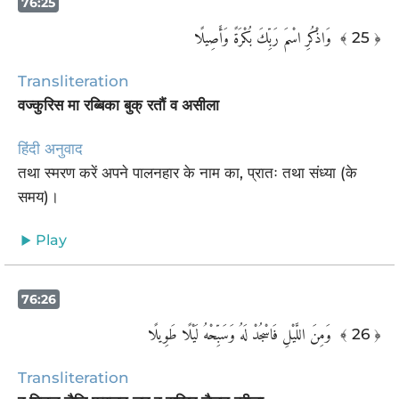
76:25
‏ وَاذْكُرِ اسْمَ رَبِّكَ بُكْرَةً وَأَصِيلًا
﴾ 25 ﴿
Transliteration
वज्कुरिस मा रब्बिका बुक् रतौं व असीला
हिंदी अनुवाद
तथा स्मरण करें अपने पालनहार के नाम का, प्रातः तथा संध्या (के
समय)।
Play
76:26
وَمِنَ اللَّيْلِ فَاسْجُدْ لَهُ وَسَبِّحْهُ لَيْلًا طَوِيلًا ‎
﴾ 26 ﴿
Transliteration