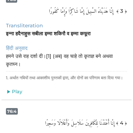
‏ إِنَّا هَدَيْنَاهُ السَّبِيلَ إِمَّا شَاكِرًا وَإِمَّا كَفُورًا
﴾ 3 ﴿
Transliteration
इन्ना हदैनाहुस सबीला इम्मा शकिरौ व इम्मा कफूरा
हिंदी अनुवाद
हमने उसे राह दर्शा दी।[1] (अब) वह चाहे तो कृतज्ञ बने अथवा
कृतघ्न।
1. अर्थात नबियों तथा आकाशीय पुस्तकों द्वारा, और दोनों का परिणाम बता दिया गया।
Play
76:4
إِنَّا أَعْتَدْنَا لِلْكَافِرِينَ سَلَاسِلَ وَأَغْلَالًا وَسَعِيرًا
﴾ 4 ﴿