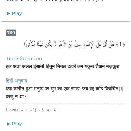
Play
76:1
هَلْ أَتَىٰ عَلَى الْإِنسَانِ حِينٌ مِّنَ الدَّهْرِ لَمْ يَكُن شَيْئًا مَّذْكُورًا
﴾ 1 ﴿
Transliteration
हल अता अलल इंसानी हिनुम मिनल दहरि लम यकुन शैअम मज़कूरा
हिंदी अनुवाद
क्या व्यतीत हुआ मनुष्य पर युग का एक समय, जब वह कोई विचर्चित[1]
वस्तु न था?
1. अर्थात उस का कोई अस्तित्व न था।
Play