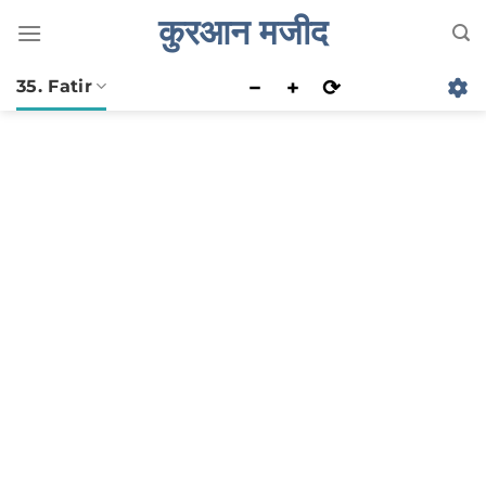
Skip
कुरआन मजीद
to
content
−
+
⟳
35. Fatir