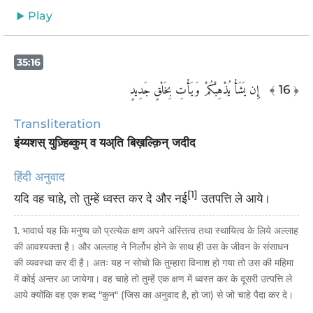
Play
35:16
‏ إِن يَشَأْ يُذْهِبْكُمْ وَيَأْتِ بِخَلْقٍ جَدِيدٍ ‎
﴾ 16 ﴿
Transliteration
इंय्यशस् युज़्हिब्कुम् व यअ्ति बिख़ल्क़िन् जदीद
हिंदी अनुवाद
[1]
यदि वह चाहे, तो तुम्हें ध्वस्त कर दे और नई
उतपत्ति ले आये।
1. भावार्थ यह कि मनुष्य को प्रत्येक क्षण अपने अस्तित्व तथा स्थायित्व के लिये अल्लाह
की आवश्यक्ता है। और अल्लाह ने निर्लोभ होने के साथ ही उस के जीवन के संसाधन
की व्यवस्था कर दी है। अतः यह न सोचो कि तुम्हारा विनाश हो गया तो उस की महिमा
में कोई अन्तर आ जायेगा। वह चाहे तो तुम्हें एक क्षण में ध्वस्त कर के दूसरी उत्पत्ति ले
आये क्योंकि वह एक शब्द "कुन" (जिस का अनुवाद है, हो जा) से जो चाहे पैदा कर दे।