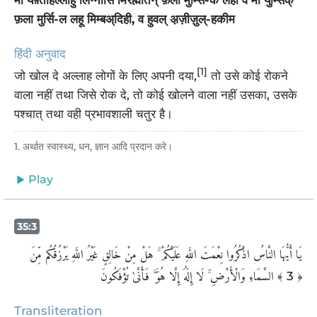
मा यफ़्तहिल्लाहु लिन्नासि मिर्रह्मतिन् फ़ला मुम्सि-क लहा व मा युम्सिक्
फ़ला मुर्सि-ल लहू मिम्बअ्दिही, व हुवल् अ़ज़ीज़ुल्-हकीम
हिंदी अनुवाद
[1]
जो खोल दे अल्लाह लोगों के लिए अपनी दया,
तो उसे कोई रोकने
वाला नहीं तथा जिसे रोक दे, तो कोई खोलने वाला नहीं उसका, उसके
पश्चात् तथा वही प्रभावशाली चतुर है।
1. अर्थात स्वास्थ्य, धन, ज्ञान आदि प्रदान करे।
Play
35:3
يَا أَيُّهَا النَّاسُ اذْكُرُوا نِعْمَتَ اللَّهِ عَلَيْكُمْ ۚ هَلْ مِنْ خَالِقٍ غَيْرُ اللَّهِ يَرْزُقُكُم مِّنَ
السَّمَاءِ وَالْأَرْضِ ۚ لَا إِلَٰهَ إِلَّا هُوَ ۖ فَأَنَّىٰ تُؤْفَكُونَ
﴾ 3 ﴿
Transliteration