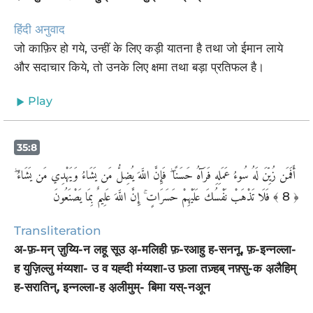
हिंदी अनुवाद
जो काफ़िर हो गये, उन्हीं के लिए कड़ी यातना है तथा जो ईमान लाये
और सदाचार किये, तो उनके लिए क्षमा तथा बड़ा प्रतिफल है।
Play
35:8
‏ أَفَمَن زُيِّنَ لَهُ سُوءُ عَمَلِهِ فَرَآهُ حَسَنًا ۖ فَإِنَّ اللَّهَ يُضِلُّ مَن يَشَاءُ وَيَهْدِي مَن يَشَاءُ ۖ
فَلَا تَذْهَبْ نَفْسُكَ عَلَيْهِمْ حَسَرَاتٍ ۚ إِنَّ اللَّهَ عَلِيمٌ بِمَا يَصْنَعُونَ
﴾ 8 ﴿
Transliteration
अ-फ़-मन् ज़ुय्यि-न लहू सूउ अ़-मलिही फ़-रआहु ह-सननू, फ़-इन्नल्ला-
ह युज़िल्लु मंय्यशा- उ व यह्दी मंय्यशा-उ फ़ला तज़्हब् नफ़्सु-क अ़लैहिम्
ह-सरातिन्, इन्नल्ला-ह अ़लीमुम्- बिमा यस्-नअून