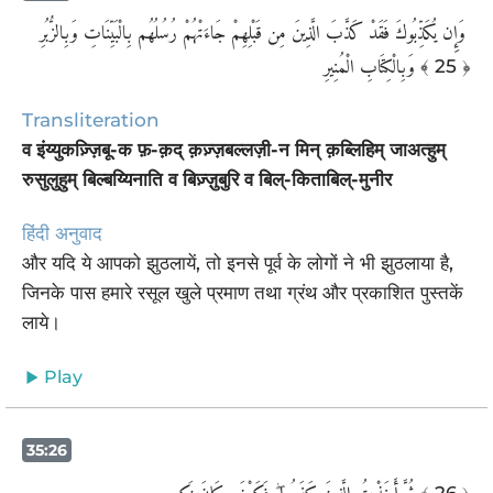
‏ وَإِن يُكَذِّبُوكَ فَقَدْ كَذَّبَ الَّذِينَ مِن قَبْلِهِمْ جَاءَتْهُمْ رُسُلُهُم بِالْبَيِّنَاتِ وَبِالزُّبُرِ
وَبِالْكِتَابِ الْمُنِيرِ
﴾ 25 ﴿
Transliteration
व इंय्युकज़्ज़िबू-क फ़-क़द् क़ज़्ज़बल्लज़ी-न मिन् क़ब्लिहिम् जाअत्हुम्
रुसुलुहुम् बिल्बय्यिनाति व बिज़्ज़ुबुरि व बिल्-किताबिल्-मुनीर
हिंदी अनुवाद
और यदि ये आपको झुठलायें, तो इनसे पूर्व के लोगों ने भी झुठलाया है,
जिनके पास हमारे रसूल खुले प्रमाण तथा ग्रंथ और प्रकाशित पुस्तकें
लाये।
Play
35:26
ثُمَّ أَخَذْتُ الَّذِينَ كَفَرُوا ۖ فَكَيْفَ كَانَ نَكِيرِ
﴾ 26 ﴿