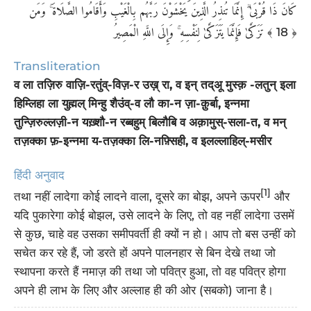
كَانَ ذَا قُرْبَىٰ ۗ إِنَّمَا تُنذِرُ الَّذِينَ يَخْشَوْنَ رَبَّهُم بِالْغَيْبِ وَأَقَامُوا الصَّلَاةَ ۚ وَمَن
تَزَكَّىٰ فَإِنَّمَا يَتَزَكَّىٰ لِنَفْسِهِ ۚ وَإِلَى اللَّهِ الْمَصِيرُ
﴾ 18 ﴿
Transliteration
व ला तज़िरु वाज़ि-रतुंव्-विज़-र उख़् रा, व इन् तद्अू मुस्क़ -लतुन् इला
हिम्लिहा ला युह्मल् मिन्हु शैउंव्-व लौ का-न ज़ा-क़ुर्बा, इन्नमा
तुन्ज़िरुल्लज़ी-न यख़्शौ-न रब्बहुम् बिल्ग़ैबि व अक़ामुस्-सला-त, व मन्
तज़क्का फ़-इन्नमा य-तज़क्का लि-नफ़्सिही, व इलल्लाहिल्-मसीर
हिंदी अनुवाद
[1]
तथा नहीं लादेगा कोई लादने वाला, दूसरे का बोझ, अपने ऊपर
और
यदि पुकारेगा कोई बोझल, उसे लादने के लिए, तो वह नहीं लादेगा उसमें
से कुछ, चाहे वह उसका समीपवर्ती ही क्यों न हो। आप तो बस उन्हीं को
सचेत कर रहे हैं, जो डरते हों अपने पालनहार से बिन देखे तथा जो
स्थापना करते हैं नमाज़ की तथा जो पवित्र हुआ, तो वह पवित्र होगा
अपने ही लाभ के लिए और अल्लाह ही की ओर (सबको) जाना है।