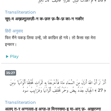
Transliteration
सुम्-म अख़ज़्तुल्लज़ी-न क-फ़रु फ़-कै-फ़ का-न नकीर
हिंदी अनुवाद
फिर मैंने पकड़ लिया उन्हें, जो काफ़िर हो गये। तो कैसा रहा मेरा
इन्कार।
Play
35:27
أَلَمْ تَرَ أَنَّ اللَّهَ أَنزَلَ مِنَ السَّمَاءِ مَاءً فَأَخْرَجْنَا بِهِ ثَمَرَاتٍ مُّخْتَلِفًا أَلْوَانُهَا ۚ وَمِنَ
الْجِبَالِ جُدَدٌ بِيضٌ وَحُمْرٌ مُّخْتَلِفٌ أَلْوَانُهَا وَغَرَابِيبُ سُودٌ
﴾ 27 ﴿
Transliteration
अलम् त-र अन्नल्ला-ह अन्ज़-ल मिनस्समा-इ मा-अन् फ़- अख़्रज्ना