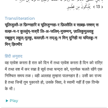
يَمْلِكُونَ مِن قِطْمِيرٍ ‎
﴾ 13 ﴿
Transliteration
यूलिजुल्लै-ल फ़िन्नहारि व यूलिजुन्नहा-र फ़िल्लैलि व सख़्ख़-रश्शम् स
वल्क़-म-र कुल्लुंय्-यज्री लि-अ-जलिम्-मुसम्मन्, ज़ालिकुमुल्लाहु
रब्बुकुम् लहुल्-मुल्कु, वल्लज़ी-न तद्अू-न मिन् दूनिही मा यम्लिकू-न
मिन् क़ित्मीर
हिंदी अनुवाद
वह प्रवेश करता है रात को दिन में तथा प्रवेश करता है दिन को रात्रि
में तथा वश में कर रखा है सूर्य तथा चन्द्रा को, प्रत्येक चलते रहेंगे एक
निश्चित समय तक। वही अल्लाह तुम्हारा पालनहार है। उसी का राज्य
है तथा जिन्हें तुम पुकारते हो, उसके सिवा, वे स्वामी नहीं हैं एक तिन्के
के भी।
Play