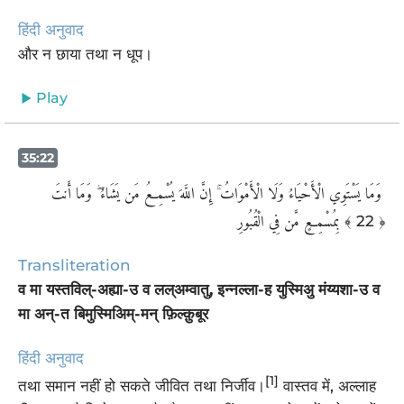
हिंदी अनुवाद
और न छाया तथा न धूप।
Play
35:22
‏ وَمَا يَسْتَوِي الْأَحْيَاءُ وَلَا الْأَمْوَاتُ ۚ إِنَّ اللَّهَ يُسْمِعُ مَن يَشَاءُ ۖ وَمَا أَنتَ
بِمُسْمِعٍ مَّن فِي الْقُبُورِ
﴾ 22 ﴿
Transliteration
व मा यस्तविल्-अह्या-उ व लल्अम्वातु, इन्नल्ला-ह युस्मिअु मंय्यशा-उ व
मा अन्-त बिमुस्मिअिम्-मन् फ़िल्क़ुबूर
हिंदी अनुवाद
[1]
तथा समान नहीं हो सकते जीवित तथा निर्जीव।
वास्तव में, अल्लाह