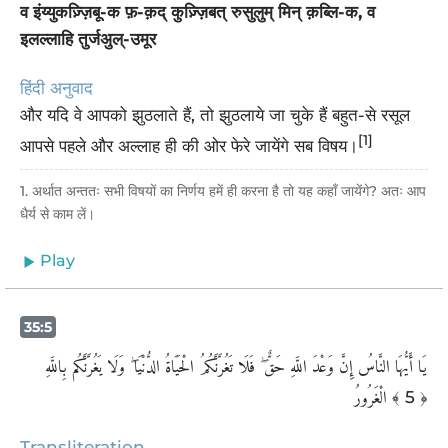
व इंय्युकज़्ज़िबू-क फ़-क़द् कुज़्ज़िबत् रुसुलुम् मिन् क़ब्लि-क, व
इलल्लाहि तुर्जअुल्-उमूर
हिंदी अनुवाद
और यदि वे आपको झुठलाते हैं, तो झुठलाये जा चुके हैं बहुत-से रसूल
[1]
आपसे पहले और अल्लाह ही की ओर फेरे जायेंगे सब विषय।
1. अर्थात अन्ततः सभी विषयों का निर्णय हमें ही करना है तो यह कहाँ जायेंगे? अतः आप
धैर्य से काम लें।
Play
35:5
يَا أَيُّهَا النَّاسُ إِنَّ وَعْدَ اللَّهِ حَقٌّ ۖ فَلَا تَغُرَّنَّكُمُ الْحَيَاةُ الدُّنْيَا ۖ وَلَا يَغُرَّنَّكُم بِاللَّهِ
الْغَرُورُ
﴾ 5 ﴿
Transliteration