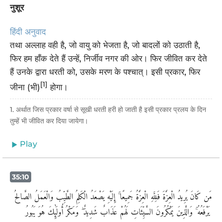
नुशूर
हिंदी अनुवाद
तथा अल्लाह वही है, जो वायु को भेजता है, जो बादलों को उठाती है,
फिर हम हाँक देते हैं उन्हें, निर्जीव नगर की ओर। फिर जीवित कर देते
हैं उनके द्वारा धरती को, उसके मरण के पश्चात्। इसी प्रकार, फिर
[1]
जीना (भी)
होगा।
1. अर्थात जिस प्रकार वर्षा से सूखी धरती हरी हो जाती है इसी प्रकार प्रलय के दिन
तुम्हें भी जीवित कर दिया जायेगा।
Play
35:10
مَن كَانَ يُرِيدُ الْعِزَّةَ فَلِلَّهِ الْعِزَّةُ جَمِيعًا ۚ إِلَيْهِ يَصْعَدُ الْكَلِمُ الطَّيِّبُ وَالْعَمَلُ الصَّالِحُ
يَرْفَعُهُ ۚ وَالَّذِينَ يَمْكُرُونَ السَّيِّئَاتِ لَهُمْ عَذَابٌ شَدِيدٌ ۖ وَمَكْرُ أُولَٰئِكَ هُوَ يَبُورُ ‎