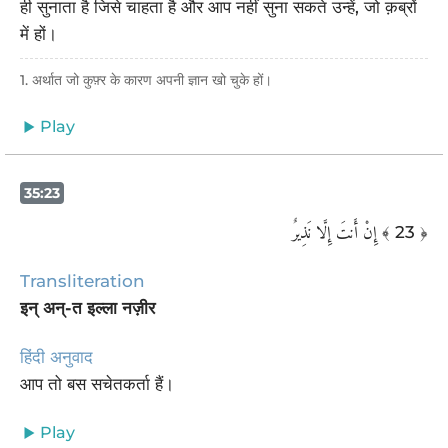
ही सुनाता है जिसे चाहता है और आप नहीं सुना सकते उन्हें, जो क़ब्रों
में हों।
1. अर्थात जो कुफ़्र के कारण अपनी ज्ञान खो चुके हों।
Play
35:23
إِنْ أَنتَ إِلَّا نَذِيرٌ
﴾ 23 ﴿
Transliteration
इन् अन्-त इल्ला नज़ीर
हिंदी अनुवाद
आप तो बस सचेतकर्ता हैं।
Play