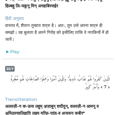
हिज़्बहू लि-यकूनू मिन् अस्हाबिस्सईर
हिंदी अनुवाद
वास्तव में, शैतान तुम्हारा शत्रु है। अतः, तुम उसे अपना शत्रु ही
समझो। वह बुलाता है अपने गिरोह को इसीलिए ताकि वे नारकियों में हो
जायें।
Play
35:7
الَّذِينَ كَفَرُوا لَهُمْ عَذَابٌ شَدِيدٌ ۖ وَالَّذِينَ آمَنُوا وَعَمِلُوا الصَّالِحَاتِ لَهُم مَّغْفِرَةٌ
وَأَجْرٌ كَبِيرٌ
﴾ 7 ﴿
Transliteration
अल्लज़ी-न क-फ़रू लहुम् अ़ज़ाबुन् शदीदुन्, वल्लज़ी-न आमनू व
अ़मिलुस्सालिहाति लहुम् मग़्फ़ि-रतुंव्-व अज्रून् कबीर*