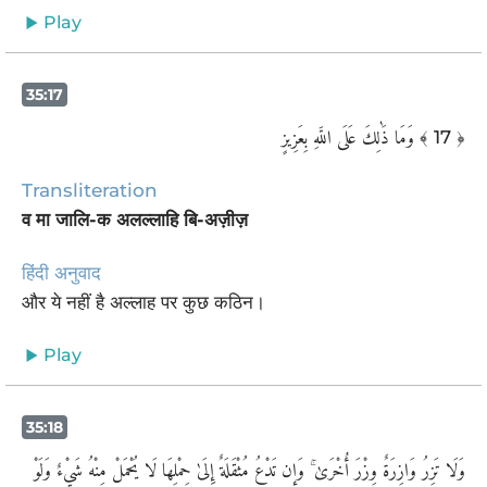
Play
35:17
وَمَا ذَٰلِكَ عَلَى اللَّهِ بِعَزِيزٍ
﴾ 17 ﴿
Transliteration
व मा जालि-क अलल्लाहि बि-अज़ीज़
हिंदी अनुवाद
और ये नहीं है अल्लाह पर कुछ कठिन।
Play
35:18
وَلَا تَزِرُ وَازِرَةٌ وِزْرَ أُخْرَىٰ ۚ وَإِن تَدْعُ مُثْقَلَةٌ إِلَىٰ حِمْلِهَا لَا يُحْمَلْ مِنْهُ شَيْءٌ وَلَوْ