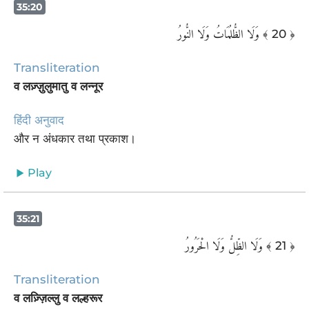
35:20
وَلَا الظُّلُمَاتُ وَلَا النُّورُ
﴾ 20 ﴿
Transliteration
व लज़्ज़ुलुमातु व लन्नूर
हिंदी अनुवाद
और न अंधकार तथा प्रकाश।
Play
35:21
وَلَا الظِّلُّ وَلَا الْحَرُورُ
﴾ 21 ﴿
Transliteration
व लज़्ज़िल्लु व लल्हरूर