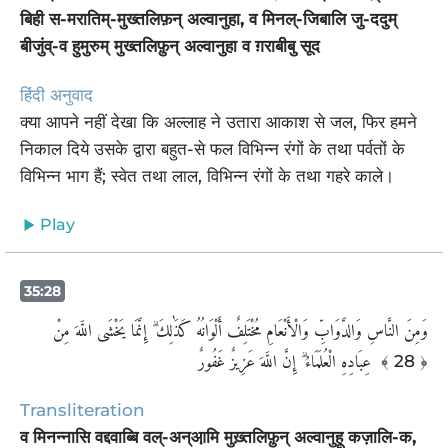
बिही स-मरातिम्-मुख्तलिफ़न् अल्वानुहा, व मिनल्-जिबालि जु-ददुम्
बीजुंव्-व हुमुरुम् मुख्तलिफ़ुन् अल्वानुहा व ग़राबीबु सूद
हिंदी अनुवाद
क्या आपने नहीं देखा कि अल्लाह ने उतारा आकाश से जल, फिर हमने
निकाल दिये उसके द्वारा बहुत-से फल विभिन्न रंगों के तथा पर्वतों के
विभिन्न भाग हैं; स्वेत तथा लाल, विभिन्न रंगों के तथा गहरे काले।
Play
35:28
وَمِنَ النَّاسِ وَالدَّوَابِّ وَالْأَنْعَامِ مُخْتَلِفٌ أَلْوَانُهُ كَذَٰلِكَ ۗ إِنَّمَا يَخْشَى اللَّهَ مِنْ
عِبَادِهِ الْعُلَمَاءُ ۗ إِنَّ اللَّهَ عَزِيزٌ غَفُورٌ ‎
﴾ 28 ﴿
Transliteration
व मिनन्नासि वद्दवाब्बि वल्-अन्आ़मि मुख़्तलिफ़ुन् अल्वानुहू कज़ालि-क,