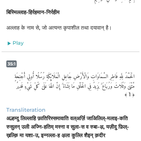
बिस्मिल्लाह-हिर्रहमान-निर्रहीम
अल्लाह के नाम से, जो अत्यन्त कृपाशील तथा दयावान् है।
Play
35:1
الْحَمْدُ لِلَّهِ فَاطِرِ السَّمَاوَاتِ وَالْأَرْضِ جَاعِلِ الْمَلَائِكَةِ رُسُلًا أُولِي أَجْنِحَةٍ
مَّثْنَىٰ وَثُلَاثَ وَرُبَاعَ ۚ يَزِيدُ فِي الْخَلْقِ مَا يَشَاءُ ۚ إِنَّ اللَّهَ عَلَىٰ كُلِّ شَيْءٍ قَدِيرٌ
﴾ 1 ﴿
Transliteration
अल्हम्दु लिल्लाहि फ़ातिरिस्समावाति वल्अर्ज़ि जाअिलिल्-मलाइ-कति
रुसुलन् उली अज्नि-हतिम् मस्ना व सुला-स व रुबा-अ़, यज़ीदु फ़िल्-
ख़ल्क़ि मा यशा-उ, इन्नल्ला-ह अ़ला कुल्लि शैइन् क़दीर