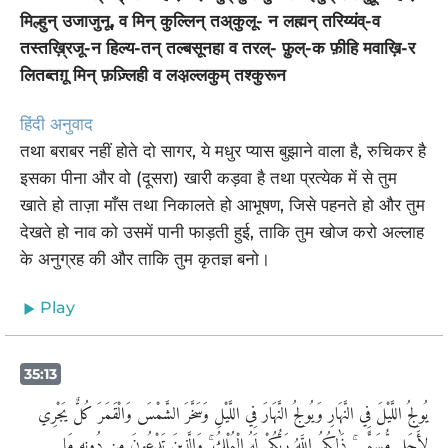
मिल्हुन् उजाजुनू, व मिन् कुल्लिन् तअ्कुलू- न लह्मन् तरिय्यंव्-व
तस्तख़्रिजू-न हिल्य-तन् तल्बसूनहा व तरल्- फ़ुल्-क फ़ीहि मवाख़ि-र
लितब्तग़ू मिन् फ़ज़्लिही व लअ़ल्लकुम् तश्कुरून
हिंदी अनुवाद
तथा बराबर नहीं होते दो सागर, ये मधुर प्यास बुझाने वाला है, रुचिकर है
इसका पीना और वो (दूसरा) खारी कड़वा है तथा प्रत्येक में से तुम
खाते हो ताज़ा माँस तथा निकालते हो आभूषण, जिसे पहनते हो और तुम
देखते हो नाव को उसमें पानी फाड़ती हुई, ताकि तुम खोज करो अल्लाह
के अनुग्रह की और ताकि तुम कृतज्ञ बनो।
Play
35:13
يُولِجُ اللَّيْلَ فِي النَّهَارِ وَيُولِجُ النَّهَارَ فِي اللَّيْلِ وَسَخَّرَ الشَّمْسَ وَالْقَمَرَ كُلٌّ يَجْرِي
لِأَجَلٍ مُّسَمًّى ۚ ذَٰلِكُمُ اللَّهُ رَبُّكُمْ لَهُ الْمُلْكُ ۚ وَالَّذِينَ تَدْعُونَ مِن دُونِهِ مَا