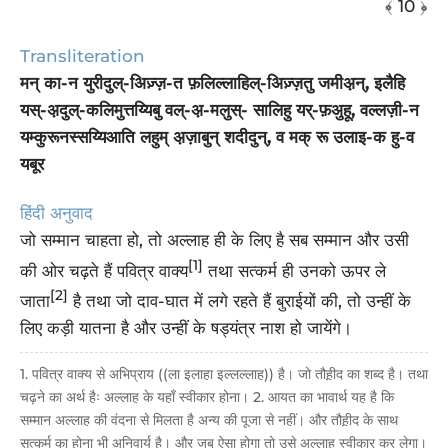
﴾ 10 ﴿
Transliteration
मन् का-न युरीदुल्-अिज़्ज़-त फ़लिल्लाहिल्-अिज़्ज़तु जमीअ़न्, इलैहि
यस्-अ़दुल्-कलिमुत्तय्यिबु वल्-अ़-मलुस्- सालिहु यर्-फ़अुहू, वल्लज़ी-न
यम्कुरूनस्सय्यिआति लहुम् अ़ज़ाबुन् शदीदुन्, व मक् रू उलाइ-क हु-व
यबूर
हिंदी अनुवाद
जो सम्मान चाहता हो, तो अल्लाह ही के लिए है सब सम्मान और उसी
[1]
की ओर चढ़ते हैं पवित्र वाक्य
तथा सत्कर्म ही उनको ऊपर ले
[2]
जाता
है तथा जो दाव-घात में लगे रहते हैं बुराईयों की, तो उन्हीं के
लिए कड़ी यातना है और उन्हीं के षड्यंत्र नाश हो जायेंगे।
1. पवित्र वाक्य से अभिप्राय ((ला इलाहा इल्लल्लाह)) है। जो तौह़ीद का शब्द है। तथा
चढ़ने का अर्थ हैः अल्लाह के यहाँ स्वीकार होना। 2. आयत का भावार्थ यह है कि
सम्मान अल्लाह की वंदना से मिलता है अन्य की पूजा से नहीं। और तौह़ीद के साथ
सत्कर्म का होना भी अनिवार्य है। और जब ऐसा होगा तो उसे अल्लाह स्वीकार कर लेगा।