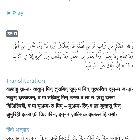
Play
35:11
وَاللَّهُ خَلَقَكُم مِّن تُرَابٍ ثُمَّ مِن نُّطْفَةٍ ثُمَّ جَعَلَكُمْ أَزْوَاجًا ۚ وَمَا تَحْمِلُ مِنْ أُنثَىٰ
وَلَا تَضَعُ إِلَّا بِعِلْمِهِ ۚ وَمَا يُعَمَّرُ مِن مُّعَمَّرٍ وَلَا يُنقَصُ مِنْ عُمُرِهِ إِلَّا فِي كِتَابٍ ۚ
إِنَّ ذَٰلِكَ عَلَى اللَّهِ يَسِيرٌ
﴾ 11 ﴿
Transliteration
वल्लाहु ख़-ल- क़कुम् मिन् तुराबिन् सुम्-म मिन् नुत्फ़तिन् सुम्-म ज-अ़-
लकुम् अ़ज्वाजन्, व मा तह्मिलु मिन् उन्सा व ला त-ज़अु इल्ला
बिअिल्मिही, व मा युअ़म्म-रु मिम् – मुअ़म्म-रिंव्-व ला युन्क़सु मिन्
अुमुरिही इल्ला फ़ी किताबिन, इन्-न ज़ालि-क अ़लल्लाहि यसीर
हिंदी अनुवाद
अल्लाह ने उत्पन्न किया तुम्हें मिट्टी से, फिर वीर्य से, फिर बनाये तुम्हें