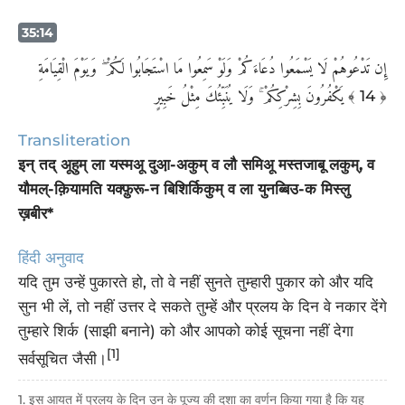
35:14
إِن تَدْعُوهُمْ لَا يَسْمَعُوا دُعَاءَكُمْ وَلَوْ سَمِعُوا مَا اسْتَجَابُوا لَكُمْ ۖ وَيَوْمَ الْقِيَامَةِ
يَكْفُرُونَ بِشِرْكِكُمْ ۚ وَلَا يُنَبِّئُكَ مِثْلُ خَبِيرٍ
﴾ 14 ﴿
Transliteration
इन् तद् अूहुम् ला यस्मअू दुआ़-अकुम् व लौ समिअू मस्तजाबू लकुम्, व
यौमल्-क़ियामति यक्फ़ुरू-न बिशिर्किकुम् व ला युनब्बिउ-क मिस्लु
ख़बीर*
हिंदी अनुवाद
यदि तुम उन्हें पुकारते हो, तो वे नहीं सुनते तुम्हारी पुकार को और यदि
सुन भी लें, तो नहीं उत्तर दे सकते तुम्हें और प्रलय के दिन वे नकार देंगे
तुम्हारे शिर्क (साझी बनाने) को और आपको कोई सूचना नहीं देगा
[1]
सर्वसूचित जैसी।
1. इस आयत में प्रलय के दिन उन के पूज्य की दशा का वर्णन किया गया है कि यह