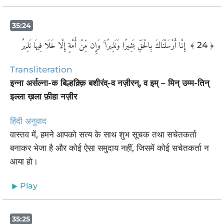
35:24
‏ إِنَّا أَرْسَلْنَاكَ بِالْحَقِّ بَشِيرًا وَنَذِيرًا ۚ وَإِن مِّنْ أُمَّةٍ إِلَّا خَلَا فِيهَا نَذِيرٌ
﴾ 24 ﴿
Transliteration
इन्ना अर्सल्ना-क बिल्हक़्क़ि बशीरंव्-व नज़ीरन्, व इम् – मिन् उम्म-तिन्
इल्ला ख़ला फ़ीहा नज़ीर
हिंदी अनुवाद
वास्तव में, हमने आपको सत्य के साथ शुभ सूचक तथा सचेतकर्ता
बनाकर भेजा है और कोई ऐसा समुदाय नहीं, जिसमें कोई सचेतकर्ता न
आया हो।
Play
35:25