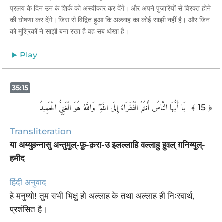
प्रलय के दिन उन के शिर्क को अस्वीकार कर देंगे। और अपने पुजारियों से विरक्त होने
की घोषणा कर देंगे। जिस से विद्वित हुआ कि अल्लाह का कोई साझी नहीं है। और जिन
को मुश्रिकों ने साझी बना रखा है वह सब धोखा है।
Play
35:15
يَا أَيُّهَا النَّاسُ أَنتُمُ الْفُقَرَاءُ إِلَى اللَّهِ ۖ وَاللَّهُ هُوَ الْغَنِيُّ الْحَمِيدُ ‎
﴾ 15 ﴿
Transliteration
या अय्युहन्नासु अन्तुमुल्-फ़ु-क़रा-उ इलल्लाहि वल्लाहु हुवल् ग़निय्युल्-
हमीद
हिंदी अनुवाद
हे मनुष्यो! तुम सभी भिक्षु हो अल्लाह के तथा अल्लाह ही निःस्वार्थ,
प्रशंसित है।