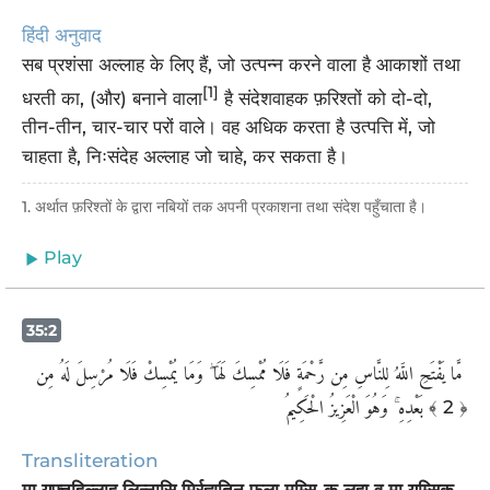
हिंदी अनुवाद
सब प्रशंसा अल्लाह के लिए हैं, जो उत्पन्न करने वाला है आकाशों तथा
[1]
धरती का, (और) बनाने वाला
है संदेशवाहक फ़रिश्तों को दो-दो,
तीन-तीन, चार-चार परों वाले। वह अधिक करता है उत्पत्ति में, जो
चाहता है, निःसंदेह अल्लाह जो चाहे, कर सकता है।
1. अर्थात फ़रिश्तों के द्वारा नबियों तक अपनी प्रकाशना तथा संदेश पहुँचाता है।
Play
35:2
‏ مَّا يَفْتَحِ اللَّهُ لِلنَّاسِ مِن رَّحْمَةٍ فَلَا مُمْسِكَ لَهَا ۖ وَمَا يُمْسِكْ فَلَا مُرْسِلَ لَهُ مِن
بَعْدِهِ ۚ وَهُوَ الْعَزِيزُ الْحَكِيمُ
﴾ 2 ﴿
Transliteration