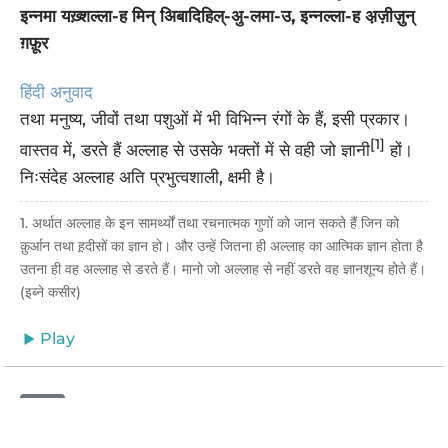
इन्नमा यख़्शल्ला-ह मिन् अिबादिहिल्-अु-लमा-उ, इन्नल्ला-ह अ़ज़ीज़ुन्
ग़फ़ूर
हिंदी अनुवाद
तथा मनुष्य, जीवों तथा पशुओं में भी विभिन्न रंगों के हैं, इसी प्रकार।
[1]
वास्तव में, डरते हैं अल्लाह से उसके भक्तों में से वही जो ज्ञानी
हों।
निःसंदेह अल्लाह अति प्रभुत्वशाली, क्षमी है।
1. अर्थात अल्लाह के इन सामर्थ्यों तथा रचनात्मक गुणों को जान सकते हैं जिन को
क़ुर्आन तथा ह़दीसों का ज्ञान हो। और उन्हें जितना ही अल्लाह का आत्मिक ज्ञान होता है
उतना ही वह अल्लाह से डरते हैं। मानो जो अल्लाह से नहीं डरते वह ज्ञानशून्य होते हैं।
(इब्ने कसीर)
Play
35:29
إِنَّ الَّذِينَ يَتْلُونَ كِتَابَ اللَّهِ وَأَقَامُوا الصَّلَاةَ وَأَنفَقُوا مِمَّا رَزَقْنَاهُمْ سِرًّا وَعَلَانِيَةً