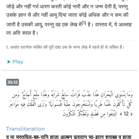
जोड़े और नहीं गर्भ धारण करती कोई नारी और न जन्म देती है, परन्तु
उसके ज्ञान से और नहीं आयु दिया जाता कोई अधिक और न कम की
[1]
जाती है उसकी आयु, परन्तु वह एक लेख में
है। वास्तव में, ये अल्लाह
पर अति सरल है।
1. अर्थात प्रत्येक व्यक्ति की पूरी दशा उस के भाग्य लेख में पहले ही से अंकित है।
Play
35:12
وَمَا يَسْتَوِي الْبَحْرَانِ هَٰذَا عَذْبٌ فُرَاتٌ سَائِغٌ شَرَابُهُ وَهَٰذَا مِلْحٌ أُجَاجٌ ۖ وَمِن
كُلٍّ تَأْكُلُونَ لَحْمًا طَرِيًّا وَتَسْتَخْرِجُونَ حِلْيَةً تَلْبَسُونَهَا ۖ وَتَرَى الْفُلْكَ فِيهِ مَوَاخِرَ
لِتَبْتَغُوا مِن فَضْلِهِ وَلَعَلَّكُمْ تَشْكُرُونَ ‎
﴾ 12 ﴿
Transliteration
व मा यस्तविल्-बह्-रानि हाज़ा अ़ज़्बुन् फ़ुरातुन सा-इग़ुन् शराबुहू व हाज़ा