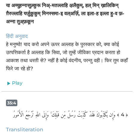
या अय्युहन्नासुज़्कुरू निअ्-मतल्लाहि अ़लैकुम्, हल् मिन् ख़ालिकिन्
ग़ैरुल्लाहि यर्ज़ुक़ुकुम् मिनस्समा-इ वल्अर्ज़ि, ला इला-ह इल्ला हु-व फ़-
अन्ना तुअ्फ़कून
हिंदी अनुवाद
हे मनुष्यो! याद करो अपने ऊपर अल्लाह के पुरस्कार को, क्या कोई
उत्पत्तिकर्ता है अल्लाह कि सिवा, जो तुम्हें जीविका प्रदान करता हो
आकाश तथा धरती से? नहीं है कोई वंदनीय, परन्तु वही। फिर तुम कहाँ
फिरे जा रहे हो?
Play
35:4
وَإِن يُكَذِّبُوكَ فَقَدْ كُذِّبَتْ رُسُلٌ مِّن قَبْلِكَ ۚ وَإِلَى اللَّهِ تُرْجَعُ الْأُمُورُ
﴾ 4 ﴿
Transliteration