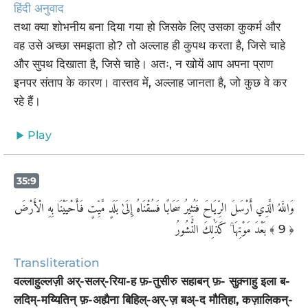
हिंदी अनुवाद
तथा क्या शोभनीय बना दिया गया हो जिसके लिए उसका कुकर्म और
वह उसे अच्छा समझता हो? तो अल्लाह ही कुपथ करता है, जिसे चाहे
और सुपथ दिखाता है, जिसे चाहे। अतः, न खोयें आप अपना प्राण
इनपर संताप के कारण। वास्तव में, अल्लाह जानता है, जो कुछ वे कर
रहे हैं।
Play
35:9
وَاللَّهُ الَّذِي أَرْسَلَ الرِّيَاحَ فَتُثِيرُ سَحَابًا فَسُقْنَاهُ إِلَىٰ بَلَدٍ مَّيِّتٍ فَأَحْيَيْنَا بِهِ الْأَرْضَ
بَعْدَ مَوْتِهَا ۚ كَذَٰلِكَ النُّشُورُ
﴾ 9 ﴿
Transliteration
वल्लाहुल्लज़ी अर्-सलर्-रिया-ह फ़-तुसीरु सहाबन् फ़- सुक़्नाहु इला ब-
लदिम्-मय्यितिन् फ़-अह्यैना बिहिल्-अर्-ज़ बअ्-द मौतिहा, कज़ालिकन्-