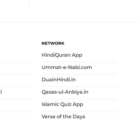
NETWORK
HindiQuran App
Ummat-e-Nabi.com
DuainHindi.in
i
Qasas-ul-Anbiya.in
Islamic Quiz App
Verse of the Days