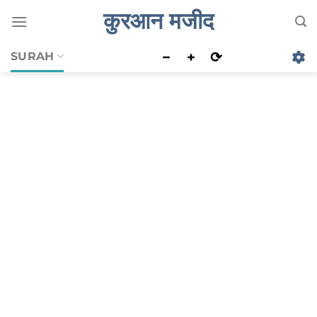
Skip
कुरआन मजीद
to
content
−
+
⟳
SURAH