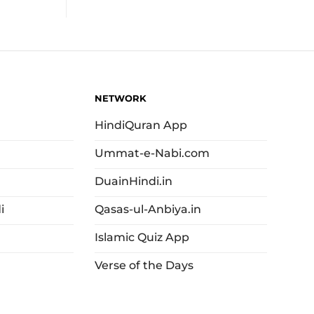
NETWORK
HindiQuran App
Ummat-e-Nabi.com
DuainHindi.in
i
Qasas-ul-Anbiya.in
Islamic Quiz App
Verse of the Days