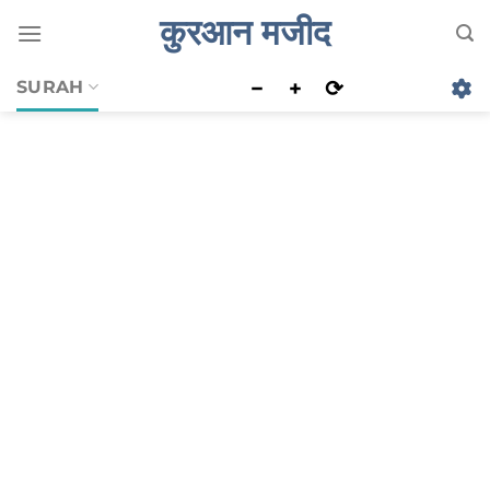
Skip
कुरआन मजीद
to
content
−
+
⟳
SURAH