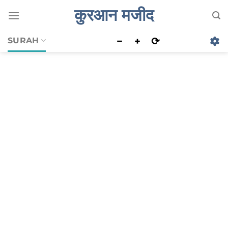
Skip
कुरआन मजीद
to
content
−
+
⟳
SURAH